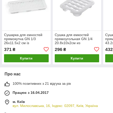
Сушарка для ємностей
Сушка для емкостей
Сушк
прямокутна GN 1/3
прямоугольная GN 1/4
пря
26х11.5х2 см із
20.8х10х2см из
43.2
поліетелену Araven
полиэтелена Araven
поли
371
296
432
₴
₴
Купити
Купити
Про нас
100% позитивних з 21 відгука за рік
Працює з 16.04.2017
м. Київ
вул. Милославська, 16, Індекс: 02097, Київ, Україна