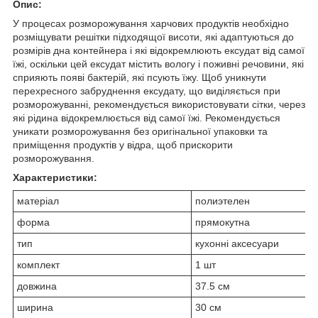
Опис:
У процесах розморожування харчових продуктів необхідно
розміщувати решітки підходящої висоти, які адаптуються до
розмірів дна контейнера і які відокремлюють ексудат від самої
їжі, оскільки цей ексудат містить вологу і поживні речовини, які
сприяють появі бактерій, які псують їжу. Щоб уникнути
перехресного забруднення ексудату, що виділяється при
розморожуванні, рекомендується використовувати сітки, через
які рідина відокремлюється від самої їжі. Рекомендується
уникати розморожування без оригінальної упаковки та
приміщення продуктів у відра, щоб прискорити
розморожування.
Характеристики:
матеріал
полиэтелен
форма
прямокутна
тип
кухонні аксесуари
комплект
1 шт
довжина
37.5 см
ширина
30 см