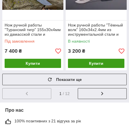
Нож ручной работы
Нож ручной работы "Тёмный
"Туранский тигр" 155х30х4мм
волк" 160х34х2.4мм из
из дамасской стали и
инструментальной стали и
рукоятью из граба
рукоятью из мореного дуба
Під замовлення
В наявності
7 400
3 200
₴
₴
Купити
Купити
Показати ще
1
/ 12
Про нас
100% позитивних з 21 відгука за рік