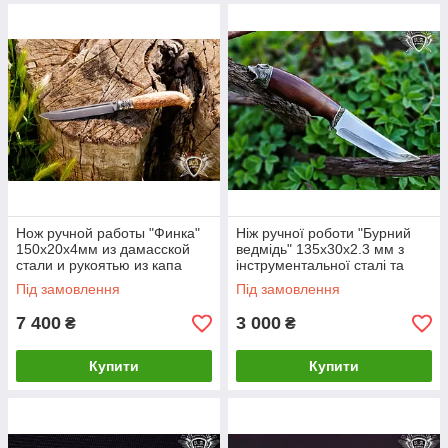
Нож ручной работы "Финка"
Ніж ручної роботи "Бурний
150х20х4мм из дамасской
ведмідь" 135х30х2.3 мм з
стали и рукоятью из капа
інструментальної сталі та
клена
колодкою з грабу
Під замовлення
Під замовлення
7 400
3 000
₴
₴
Купити
Купити