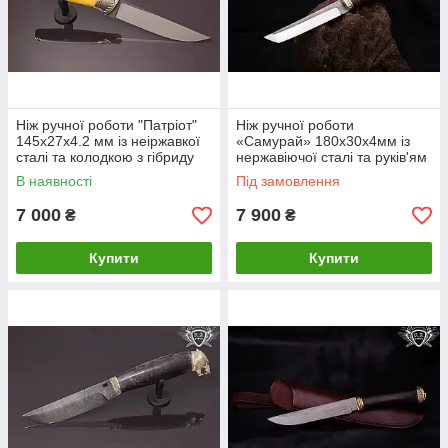
Ніж ручної роботи "Патріот"
Ніж ручної роботи
145х27х4.2 мм із неіржавкої
«Самурай» 180х30х4мм із
сталі та колодкою з гібриду
нержавіючої сталі та руків'ям
із гібрида+шишка
В наявності
Під замовлення
7 000
7 900
₴
₴
Купити
Купити