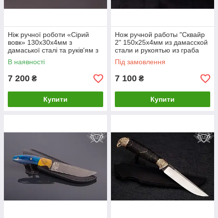
Ніж ручної роботи «Сірий
Нож ручной работы "Сквайр
вовк» 130х30х4мм з
2" 150х25х4мм из дамасской
дамаської сталі та руків'ям з
стали и рукоятью из граба
капа клена
В наявності
Під замовлення
7 200
7 100
₴
₴
Купити
Купити