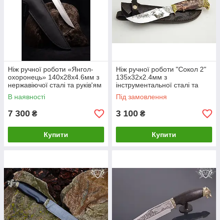
Ніж ручної роботи «Янгол-
Ніж ручної роботи "Сокол 2"
охоронець» 140х28х4.6мм з
135х32х2.4мм з
нержавіючої сталі та руків'ям
інструментальної сталі та
з айронвуду
ручкою з капа клена
В наявності
Під замовлення
7 300
3 100
₴
₴
Купити
Купити