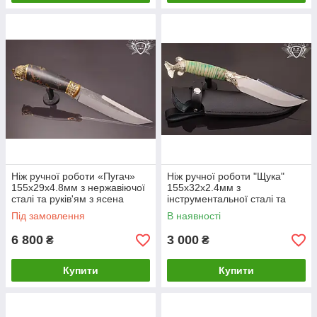
Ніж ручної роботи «Пугач»
Ніж ручної роботи "Щука"
155х29х4.8мм з нержавіючої
155х32х2.4мм з
сталі та руків'ям з ясена
інструментальної сталі та
ручкою з горіха
Під замовлення
В наявності
6 800
3 000
₴
₴
Купити
Купити