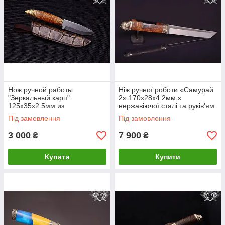
Нож ручной работы
Ніж ручної роботи «Самурай
"Зеркальный карп"
2» 170х28х4.2мм з
125х35х2.5мм из
нержавіючої сталі та руків'ям
инструментальной стали и
з гібрида+шишка
Під замовлення
Під замовлення
рукоятью из капа клена
3 000
7 900
₴
₴
Купити
Купити