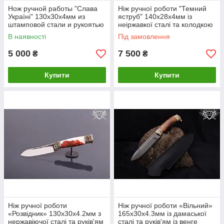
Нож ручной работы "Слава
Ніж ручної роботи "Темний
Україні" 130х30х4мм из
яструб" 140х28х4мм із
штамповой стали и рукоятью
неіржавкої сталі та колодкою
из гибрида
з мікарта
В наявності
Під замовлення
5 000
7 500
₴
₴
Купити
Купити
Ніж ручної роботи
Ніж ручної роботи «Вільний»
«Розвідник» 130х30х4.2мм з
165х30х4.3мм із дамаської
нержавіючої сталі та руків'ям
сталі та руків'ям із венге