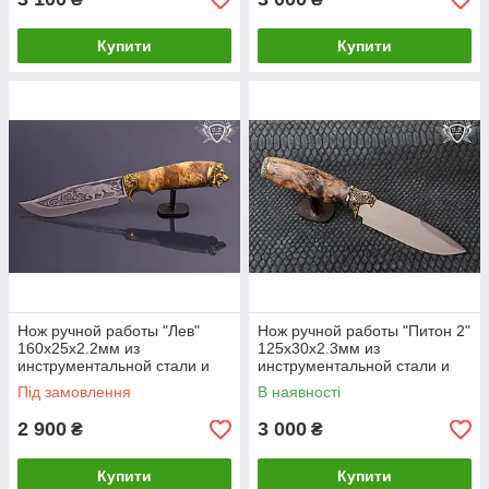
Купити
Купити
Нож ручной работы "Лев"
Нож ручной работы "Питон 2"
160х25х2.2мм из
125х30х2.3мм из
инструментальной стали и
инструментальной стали и
рукоятью из капа клена
рукоятью из капа клена
Під замовлення
В наявності
2 900
3 000
₴
₴
Купити
Купити