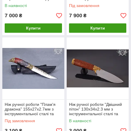
з капа клена
В наявності
Під замовлення
7 000
7 900
₴
₴
Купити
Купити
Ніж ручної роботи "Плам'я
Ніж ручної роботи "Двішний
дракона" 155х27х2.7мм з
пітон" 130х34х2.3 мм з
інструментальної сталі та
інструментальної сталі та
колодкою з капа клена
колодкою з горіха
Під замовлення
В наявності
3 100
3 000
₴
₴