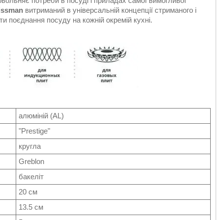
вольняє потреби в посуді і приладах самої вимогливої
issman
витриманий в універсальній концепції стриманого і
ти поєднання посуду на кожній окремій кухні.
алюміній (AL)
"Prestige"
кругла
Greblon
бакеліт
20 см
13.5 см