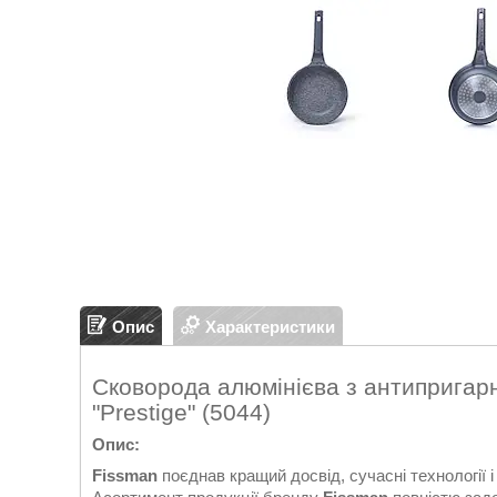
Опис
Характеристики
Сковорода алюмінієва з антипригар
"Prestige" (5044)
Опис:
Fissman
поєднав кращий досвід, сучасні технології і