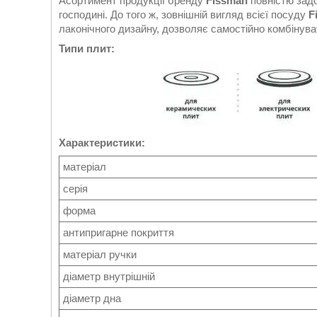
Асортимент продукції бренду
Fissman
повністю задо
господині. До того ж, зовнішній вигляд всієї посуду
F
лаконічного дизайну, дозволяє самостійно комбінува
Типи плит:
Характеристики:
матеріал
серія
форма
антипригарне покриття
матеріал ручки
діаметр внутрішній
діаметр дна