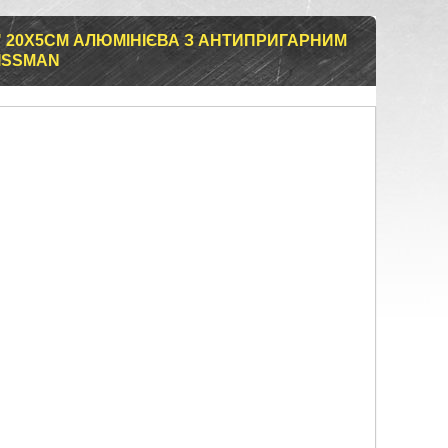
" 20Х5СМ АЛЮМІНІЄВА З АНТИПРИГАРНИМ
ISSMAN