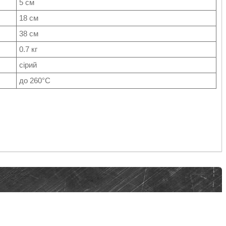
5 см
18 см
38 см
0.7 кг
сірий
до 260°C