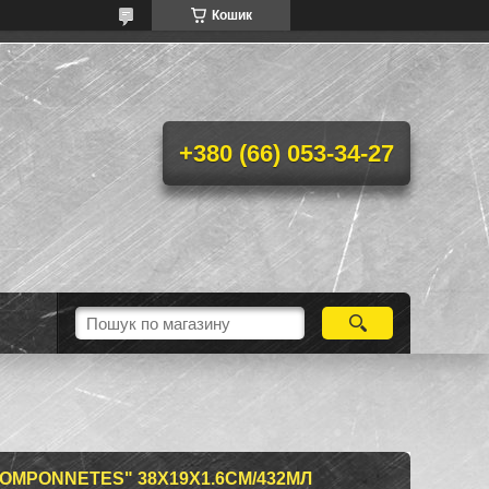
Кошик
+380 (66) 053-34-27
OMPONNETES" 38Х19Х1.6СМ/432МЛ