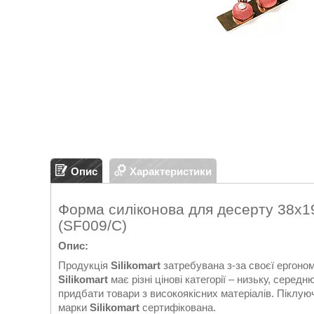
Опис
Характеристики
Форма силіконова для десерту 38х19
(SF009/C)
Опис:
Продукція
Silikomart
затребувана з-за своєї ергоном
Silikomart
має різні цінові категорії – низьку, серед
придбати товари з високоякісних матеріалів. Піклуюч
марки
Silikomart
сертифікована.