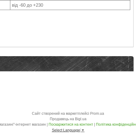
від -60 до +230
Сайт створений на маркетплейсі
Prom.ua
Продавець на Bigl.ua
"У магазині"-інтернет магазин |
Поскаржитися на контент
|
Політика конфіденційн
Select Language
▼