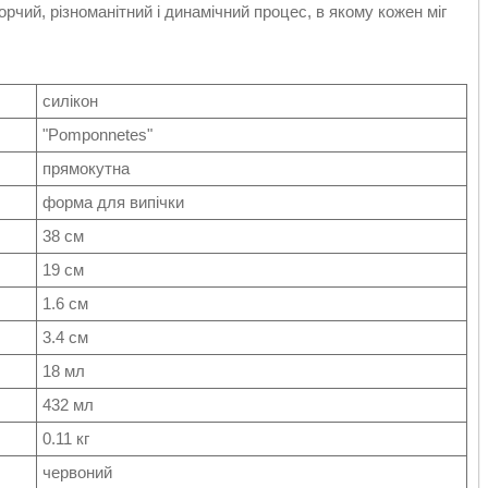
чий, різноманітний і динамічний процес, в якому кожен міг
силікон
"
Pomponnetes
"
прямокутна
форма для випічки
38 см
19 см
1.6 см
3.4 см
18 мл
432 мл
0.11 кг
червоний