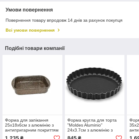
Умови повернення
Повернення товару впродовж 14 днів за рахунок покупця
Всі умови повернення
Подібні товари компанії
Форма для запікання
Форма кругла для торта
Форм
25х18х6см з алюмінію з
"Moldes Aluminio"
35х2
антипригарним покриттям
24х3.7см з алюмінію з
анти
TouchStone Fissman
антипригарним покриттям
Touc
1 235
845
1 6
₴
₴