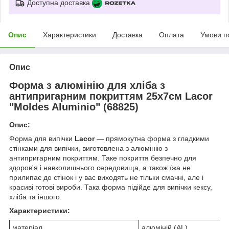
Доступна доставка
Опис
Характеристики
Доставка
Оплата
Умови п
Опис
Форма з алюмінію для хліба з
антипригарним покриттям 25х7см Lacor
"Moldes Aluminio" (68825)
Опис:
Форма для випічки
Lacor
— прямокутна форма з гладкими
стінками для випічки, виготовлена з алюмінію з
антипригарним покриттям. Таке покриття безпечно для
здоров'я і навколишнього середовища, а також їжа не
прилипає до стінок і у вас виходять не тільки смачні, але і
красиві готові вироби. Така форма підійде для випічки кексу,
хліба та іншого.
Характеристики:
матеріал
алюміній (AL)