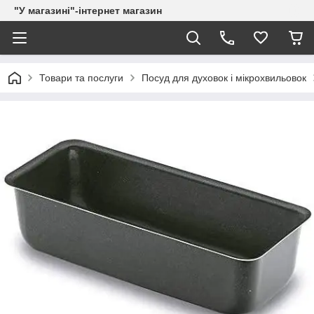
"У магазині"-інтернет магазин
Товари та послуги
Посуд для духовок і мікрохвильовок