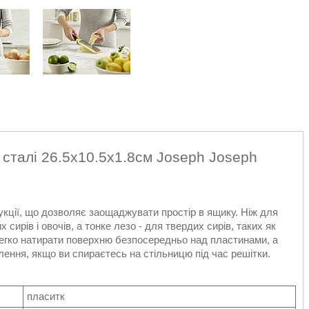
 сталі 26.5х10.5х1.8см Joseph Joseph
укції, що дозволяє заощаджувати простір в ящику. Ніж для
сирів і овочів, а тонке лезо - для твердих сирів, таких як
 легко натирати поверхню безпосередньо над пластинами, а
ення, якщо ви спираєтесь на стільницю під час решітки.
пласитк