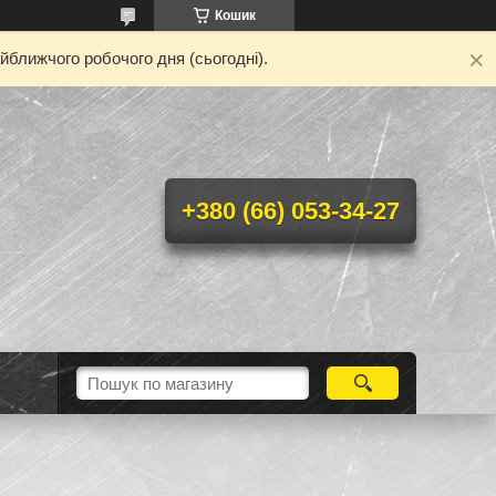
Кошик
йближчого робочого дня (сьогодні).
+380 (66) 053-34-27