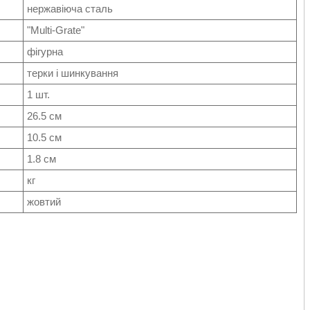
нержавіюча сталь
"Multi-Grate"
фігурна
терки і шинкування
1 шт.
26.5 см
10.5 см
1.8 см
кг
жовтий