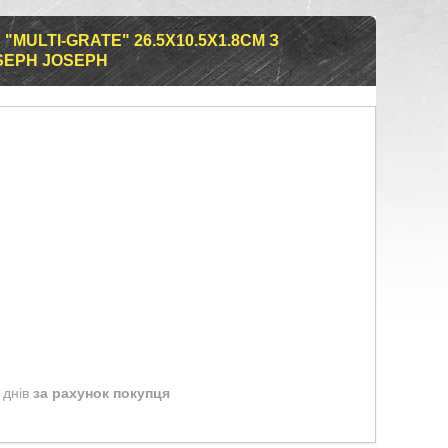
"MULTI-GRATE" 26.5Х10.5Х1.8СМ З
SEPH JOSEPH
 днів
за рахунок покупця