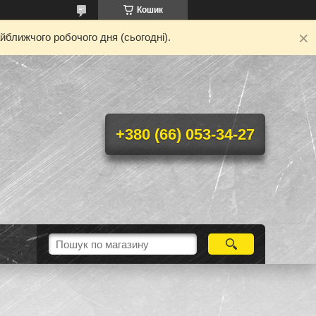
Кошик
йближчого робочого дня (сьогодні).
+380 (66) 053-34-27