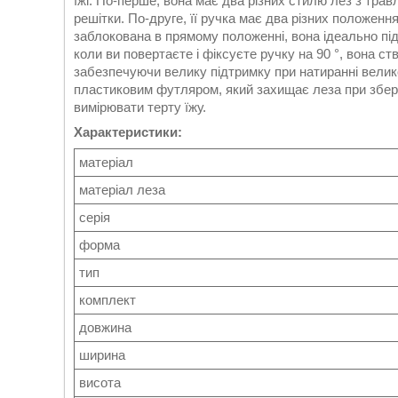
їжі. По-перше, вона має два різних стилю лез з трав
решітки. По-друге, її ручка має два різних положенн
заблокована в прямому положенні, вона ідеально пі
коли ви повертаєте і фіксуєте ручку на 90 °, вона 
забезпечуючи велику підтримку при натиранні велико
пластиковим футляром, який захищає леза при збері
вимірювати терту їжу.
Характеристики:
матеріал
матеріал леза
серія
форма
тип
комплект
довжина
ширина
висота