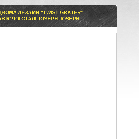
ДВОМА ЛЕЗАМИ "TWIST GRATER"
ЖАВІЮЧОЇ СТАЛІ JOSEPH JOSEPH