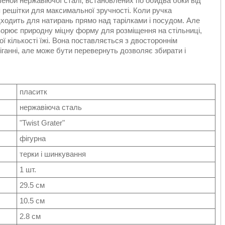
леной нержавіючої сталі, встановлених по обидва боки від
я решітки для максимальної зручності. Коли ручка
дходить для натирань прямо над тарілками і посудом. Але
створює природну міцну форму для розміщення на стільниці,
ї кількості їжі. Вона поставляється з двостороннім
ганні, але може бути перевернуть дозволяє збирати і
пласитк
нержавіюча сталь
"Twist Grater"
фігурна
терки і шинкування
1 шт.
29.5 см
10.5 см
2.8 см