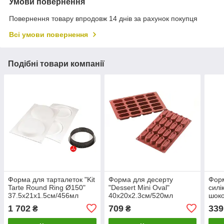
Умови повернення
Повернення товару впродовж 14 днів за рахунок покупця
Всі умови повернення
Подібні товари компанії
Форма для тарталеток "Kit
Форма для десерту
Форм
Tarte Round Ring Ø150"
"Dessert Mini Oval"
силі
37.5х21х1.5см/456мл
40х20х2.3см/520мл
шоко
силіконова + 2 кільця
силіконова Silikomart
Fis
1 702
709
339
₴
₴
Silikomart