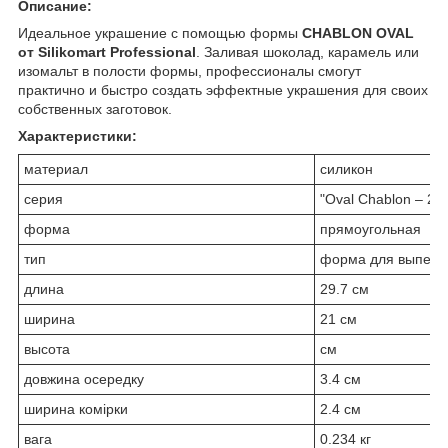
Описание:
Идеальное украшение с помощью формы
CHABLON OVAL
от Silikomart Professional
. Заливая шоколад, карамель или
изомальт в полости формы, профессионалы смогут
практично и быстро создать эффектные украшения для своих
собственных заготовок.
Характеристики:
материал
силикон
серия
"Oval Chablon – 2 p
форма
прямоугольная
тип
форма для выпечк
длина
29.7 см
ширина
21 см
высота
см
довжина осередку
3.4 см
ширина комірки
2.4 см
вага
0.234 кг