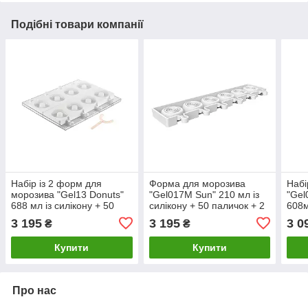
Подібні товари компанії
Набір із 2 форм для
Форма для морозива
Набі
морозива "Gel13 Donuts"
"Gel017M Sun" 210 мл із
"Gel
688 мл із силікону + 50
силікону + 50 паличок + 2
608м
паличок + таця Silikomart
дека Silikomart
пали
3 195
3 195
3 0
₴
₴
Купити
Купити
Про нас