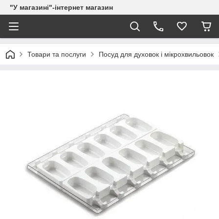
"У магазині"-інтернет магазин
Товари та послуги
Посуд для духовок і мікрохвильовок