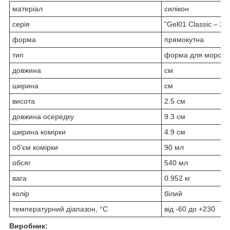
матеріал
силікон
серія
"Gel01 Classic – 2 p
форма
прямокутна
тип
форма для морози
довжина
см
ширина
см
висота
2.5 см
довжина осередку
9.3 см
ширина комірки
4.9 см
об'єм комірки
90 мл
обсяг
540 мл
вага
0.952 кг
колір
білий
температурний діапазон, °С
від -60 до +230
Виробник: