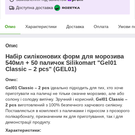
Доступна доставка
Опис
Характеристики
Доставка
Оплата
Умови п
Опис
Набір силіконових форм для морозива
540мл + 50 паличок Silikomart "Gel01
Classic – 2 pcs" (GEL01)
Опис:
Gel01 Classic – 2 pcs
ідеально підходить для тих, хто хоче
приготувати на паличці не тільки смачне морозиво, але або
солону і солодку випічку. Зручний і корисний,
Gel01 Classic –
2 pcs
виготовлений з 100% безпечного харчового силікону.
Поставляється в комплекті з паличками і підносом з прозорого
полікарбонату, призначеним як для приготування, так і для
демонстрації продукту.
Характеристики: