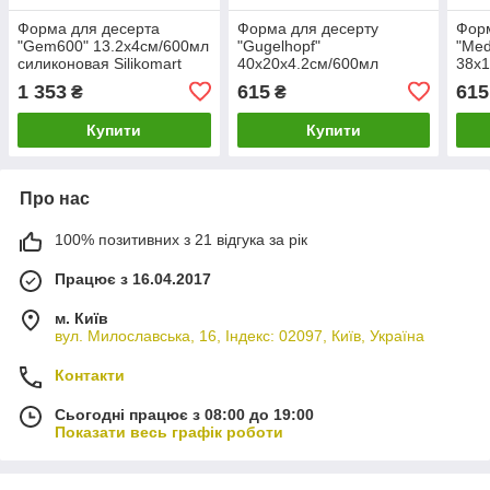
Форма для десерта
Форма для десерту
Форм
"Gem600" 13.2х4см/600мл
"Gugelhopf"
"Med
силиконовая Silikomart
40х20х4.2см/600мл
38х1
силіконова Silikomart
силі
1 353
615
615
₴
₴
Купити
Купити
Про нас
100% позитивних з 21 відгука за рік
Працює з 16.04.2017
м. Київ
вул. Милославська, 16, Індекс: 02097, Київ, Україна
Контакти
Сьогодні працює з 08:00 до 19:00
Показати весь графік роботи