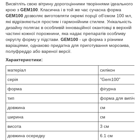
Висвітліть свою вітрину дорогоцінними творіннями ідеального
крою з
GEM100
. Класична і в той же час сучасна форма
GEM100
дозволяє виготовляти окремі порції об'ємом 100 мл,
які відрізняються простим і гармонійним стилем. Унікальність
дизайну полягає в особливій інноваційної окантовці в верхній
частині кожної порожнини, яка надає препаратів особливу
округлу форму у підстави.
GEM100
- це форма з різними
варіаціями, однаково придатна для приготування морозива,
полуфреддо або вареної версії.
Характеристики:
матеріал
силікон
серія
"Gem100"
форма
фігурна
тип
форма для випічки
довжина
см
ширина
см
висота
3 см
довжина осередку
6.1 см