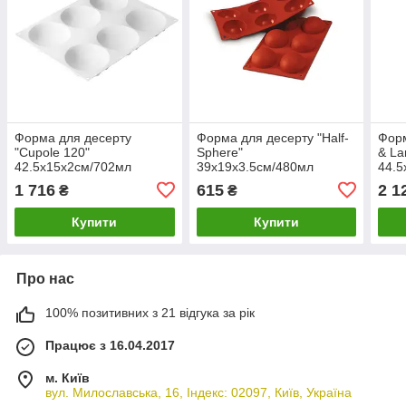
Форма для десерту
Форма для десерту "Half-
Форм
"Cupole 120"
Sphere"
& La
42.5х15х2см/702мл
39х19х3.5см/480мл
44.5
силіконова Silikomart
силіконова Silikomart
силі
1 716
615
2 1
₴
₴
Sili
Купити
Купити
Про нас
100% позитивних з 21 відгука за рік
Працює з 16.04.2017
м. Київ
вул. Милославська, 16, Індекс: 02097, Київ, Україна