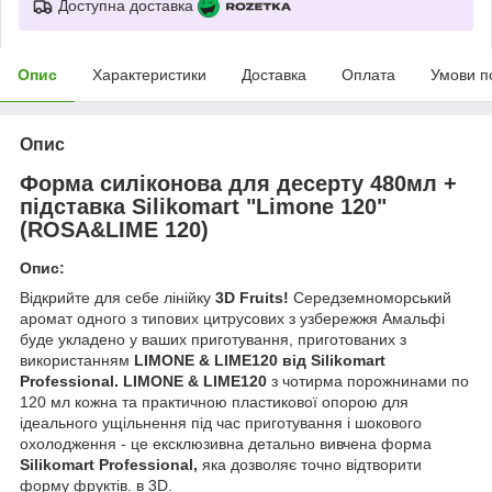
Доступна доставка
Опис
Характеристики
Доставка
Оплата
Умови п
Опис
Форма силіконова для десерту 480мл +
підставка Silikomart "Limone 120"
(ROSA&LIME 120)
Опис:
Відкрийте для себе лінійку
3D Fruits!
Середземноморський
аромат одного з типових цитрусових з узбережжя Амальфі
буде укладено у ваших приготування, приготованих з
використанням
LIMONE & LIME120 від Silikomart
Professional. LIMONE & LIME120
з чотирма порожнинами по
120 мл кожна та практичною пластикової опорою для
ідеального ущільнення під час приготування і шокового
охолодження - це ексклюзивна детально вивчена форма
Silikomart Professional,
яка дозволяє точно відтворити
форму фруктів. в 3D.