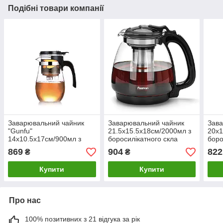
Подібні товари компанії
Заварювальний чайник
Заварювальний чайник
Зава
"Gunfu"
21.5х15.5х18см/2000мл з
20х1
14х10.5х17см/900мл з
боросилікатного скла
боро
боросилікатного скла
Fissman
Fis
869
904
822
₴
₴
Fissman
Купити
Купити
Про нас
100% позитивних з 21 відгука за рік