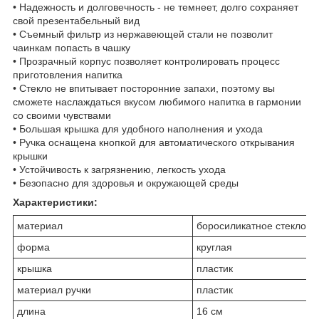
• Надежность и долговечность - не темнеет, долго сохраняет
свой презентабельный вид
• Съемный фильтр из нержавеющей стали не позволит
чаинкам попасть в чашку
• Прозрачный корпус позволяет контролировать процесс
приготовления напитка
• Cтекло не впитывает посторонние запахи, поэтому вы
сможете наслаждаться вкусом любимого напитка в гармонии
со своими чувствами
• Большая крышка для удобного наполнения и ухода
• Ручка оснащена кнопкой для автоматического открывания
крышки
• Устойчивость к загрязнению, легкость ухода
• Безопасно для здоровья и окружающей среды
Характеристики:
материал
боросиликатное стекло
форма
круглая
крышка
пластик
материал ручки
пластик
длина
16 см