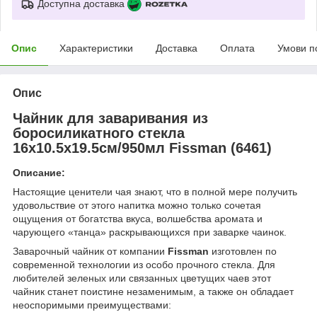
Доступна доставка
Опис
Характеристики
Доставка
Оплата
Умови п
Опис
Чайник для заваривания из
боросиликатного стекла
16х10.5х19.5см/950мл Fissman (6461)
Описание:
Настоящие ценители чая знают, что в полной мере получить
удовольствие от этого напитка можно только сочетая
ощущения от богатства вкуса, волшебства аромата и
чарующего «танца» раскрывающихся при заварке чаинок.
Заварочный чайник от компании
Fissman
изготовлен по
современной технологии из особо прочного стекла. Для
любителей зеленых или связанных цветущих чаев этот
чайник станет поистине незаменимым, а также он обладает
неоспоримыми преимуществами: