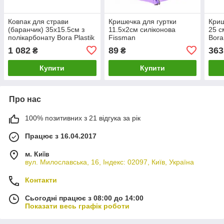
Ковпак для страви
Кришечка для гуртки
Криш
(баранчик) 35х15.5см з
11.5х2см силіконова
25 с
полікарбонату Bora Plastik
Fissman
Bora
1 082
89
363
₴
₴
Купити
Купити
Про нас
100% позитивних з 21 відгука за рік
Працює з 16.04.2017
м. Київ
вул. Милославська, 16, Індекс: 02097, Київ, Україна
Контакти
Сьогодні працює з 08:00 до 14:00
Показати весь графік роботи