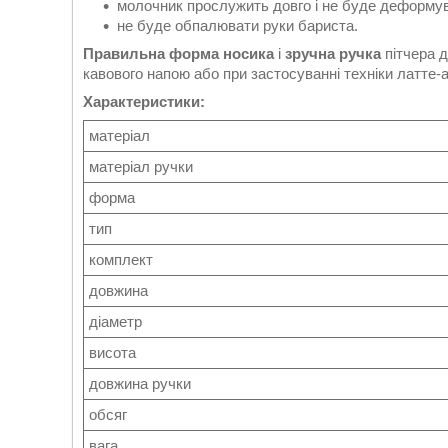
молочник прослужить довго і не буде деформув
не буде обпалювати руки бариста.
Правильна форма носика
і
зручна ручка
пітчера д
кавового напою або при застосуванні техніки латте-а
Характеристики:
матеріал
матеріал ручки
форма
тип
комплект
довжина
діаметр
висота
довжина ручки
обсяг
вага