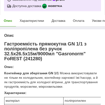
Доступна доставка
Опис
Характеристики
Доставка
Оплата
Умови п
Опис
Гастроемкість прямокутна GN 1/1 з
поліпропілена без ручок
32.5х26.5х15м/9000мл "Gasronorm"
FoREST (241280)
Опис:
Контейнер для зберігання GN 1/1
Можна використовувати
не тільки як холодильник, контейнер харчової їжі haccpp, а й
як гастроемкість для холодної вітрини, для транспортування
продуктів, морозилки, мікрохвильовки.
Характерики:
матеріал
поліпропилен