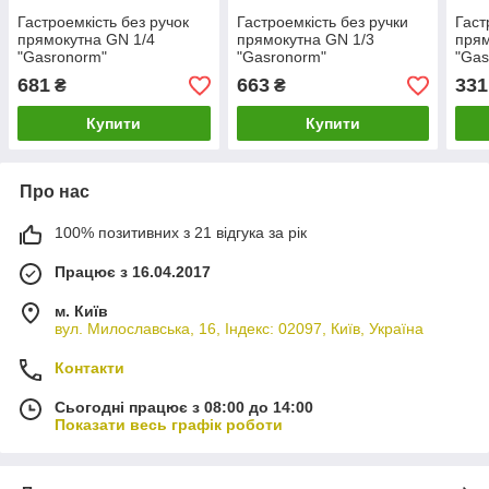
Гастроемкість без ручок
Гастроемкість без ручки
Гаст
прямокутна GN 1/4
прямокутна GN 1/3
прям
"Gasronorm"
"Gasronorm"
"Gas
26.5х16.2х20см/4800мл з
32.5х17.6х15м/5500мл з
17.6
681
663
331
₴
₴
поліпропилена FoREST
поліпропилена FoREST
пол
Купити
Купити
Про нас
100% позитивних з 21 відгука за рік
Працює з 16.04.2017
м. Київ
вул. Милославська, 16, Індекс: 02097, Київ, Україна
Контакти
Сьогодні працює з 08:00 до 14:00
Показати весь графік роботи