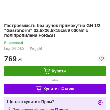
Гастроемкість без ручок прямокутна GN 1/2
"Gasronorm" 32.5х26.5х15см/9 000мл з
поліпропилена FoREST
В наявності
Код: 241280
Роздріб
769
₴
Купити
або
Купити з
Що таке купити з Пром?
Замовлення під захистом