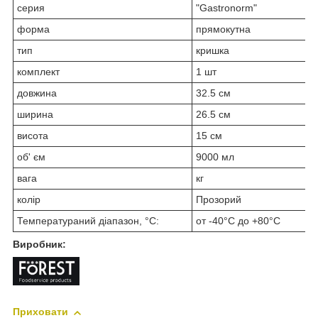
серия
"Gastronorm"
форма
прямокутна
тип
кришка
комплект
1 шт
довжина
32.5 см
ширина
26.5 см
висота
15 см
об' єм
9000 мл
вага
кг
колір
Прозорий
Температураний діапазон, °C:
от -40°С до +80°C
Виробник:
Приховати