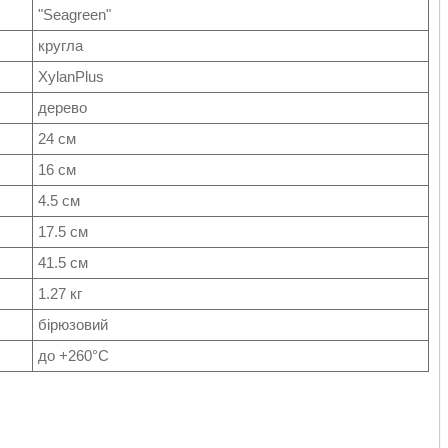
"Seagreen"
кругла
XylanPlus
дерево
24 см
16 см
4.5 см
17.5 см
41.5 см
1.27 кг
бірюзовий
до +260°C