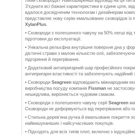
Який сковорода? Найпоширеніші відповіді на це пит
З'єднати всі бажані характеристики в єдине ціле, ві
вдалося досвідченим технологам і дизайнерам комп
представляє нову серію емальованих сковорідок із
XylanPlus
.
• Сковороди з полегшеного чавуну на 50% легші від 
підготовки до експлуатації.
• Унікальна рельєфна внутрішня поверхня дна у формі
дієтичні страви з малою кількістю олії, забезпечуючи
підгоряння й перегрівання.
• Додатковий антипригарний шар професійного покр
антипригарні властивості та забезпечують надійний з
• Сковороди
Seagreen
відповідають міжнародним еко
виробництва посуду компанія
Fissman
не застосов
нешкідлива, вирізняється чудовим смаком.
• Сковороди з полегшеного чавуну серії
Seagreen
ма
Сковороди не деформуються від перегрівання або па
• Стильна дерев'яна ручка й емальоване покриття з
найвишуканіших і найсучасніших покупців.
• Підходять для всіх типів плит, включно з індукцій