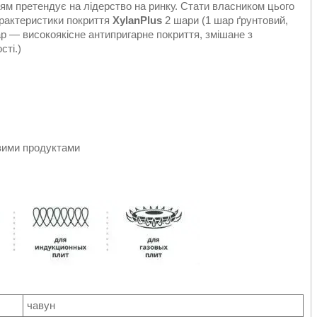
м претендує на лідерство на ринку. Стати власником цього
характеристики покриття
XylanPlus
2 шари (1 шар ґрунтовий,
р — високоякісне антипригарне покриття, змішане з
сті.)
овими продуктами
чавун