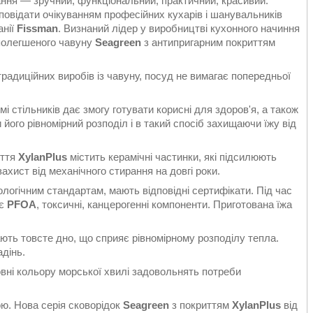
ання — зручний, функціональний, практичний, красивий.
дповідати очікуванням професійних кухарів і шанувальників
анії
Fissman
. Визнаний лідер у виробництві кухонного начиння
 полегшеного чавуну
Seagreen
з антипригарним покриттям
традиційних виробів із чавуну, посуд не вимагає попередньої
 стільників дає змогу готувати корисні для здоров'я, а також
 його рівномірний розподіл і в такий спосіб захищаючи їжу від
иття
XylanPlus
містить керамічні частинки, які підсилюють
ахист від механічного стирання на довгі роки.
логічним стандартам, мають відповідні сертифікати. Під час
ує
PFOA
, токсичні, канцерогенні компоненти. Приготована їжа
ють товсте дно, що сприяє рівномірному розподілу тепла.
дінь.
овні кольору морської хвилі задовольнять потреби
ною. Нова серія сковорідок
Seagreen
з покриттям
XylanPlus
від