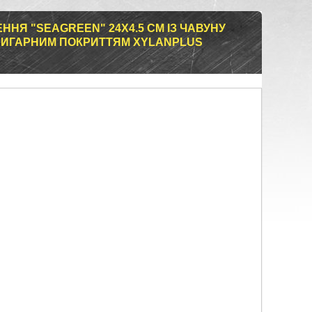
НЯ "SEAGREEN" 24Х4.5 СМ ІЗ ЧАВУНУ
РИГАРНИМ ПОКРИТТЯМ XYLANPLUS