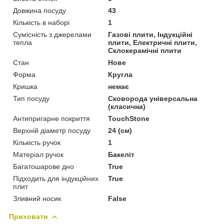
Довжина посуду
43
Кількість в наборі
1
Сумісність з джерелами
Газові плити, Індукційні
тепла
плити, Електричні плити,
Склокерамічні плити
Стан
Нове
Форма
Кругла
Кришка
немає
Тип посуду
Сковорода універсальна
(класична)
Антипригарне покриття
TouchStone
Верхній діаметр посуду
24 (см)
Кількість ручок
1
Матеріал ручок
Бакеліт
Багатошарове дно
True
Підходить для індукційних
True
плит
Зливний носик
False
Приховати