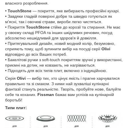
власного розроблення.
•
TouchStone
— покриття, яке вибирають професійні кухарі.
• Завдяки гладкій поверхні добре та швидко готуються як
м'ясні, так і овочеві страви, вироби легко чистяться.
• Покриття
TouchStone
стійке до корозії та стирання. Не має
у своєму складі PFOA та інших шкідливих речовин, посуд
абсолютно нешкідливий для здоров'я й довкілля.
• Притягувальний дизайн, новий модний колір, безумовно,
сприяють тому, щоб зупинити вибір на посуді серії
Olivi
відповідно до всіх Ваших потреб.
• Бакелітові ручки з soft-touch покриттям зручні у використанні,
приємні на дотик, не ковзають, не нагріваються.
• Підходять для всіх типів плит, включно з індукційною.
Серія
Olivi
— вибір тих, хто цінує якість і прагне харчуватися
правильно та зі смаком. З ними най зухваліші кулінарні
фантазії стануть реальністю. Творіть, пробуйте нове, балуйте
себе та коханих.
Fissman
бажає вам успіхів на кулінарній
боротьбі!
Типи плит: