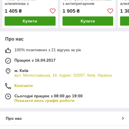
алюмінієва з
з антипригарним
алюм
антипригарним покриттям
покриттям TouchStone
анти
1 405
1 905
1 3
₴
₴
TouchStoneForte Fissman
Fissman
Touc
Купити
Купити
Про нас
100% позитивних з 21 відгука за рік
Працює з 16.04.2017
м. Київ
вул. Милославська, 16, Індекс: 02097, Київ, Україна
Контакти
Сьогодні працює з 08:00 до 19:00
Показати весь графік роботи
Про нас