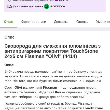
Доступна доставка
Опис
Характеристики
Доставка
Оплата
Умови п
Опис
Сковорода для смаження алюмінієва з
антипригарним покриттям
TouchStone
24х5 см Fissman "Olivi" (
4414
)
Опис:
Вибираючи посуд, важливо пам'ятати про безпеку з погляду
здоров'я. Екологічні матеріали — не данина мінливій моді, а
гарантія того, що їжа буде не тільки смачною, а й корисною.
Серія
Olivi
від компанії
Fissman
— це поєднання якості,
естетики та безпеки. Изделия
Olivi
— справжній подарунок
тим, хто вибирає найкраще для себе та своєї сім'ї.
Головна особливість серії та гордість бренда
Fissman
-
надміцне багатошарове антипригарне покриття
TouchStone