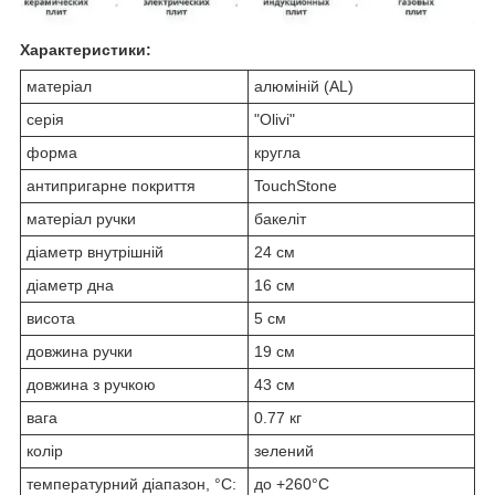
Характеристики:
матеріал
алюміній (AL)
серія
"Olivi"
форма
кругла
антипригарне покриття
TouchStone
матеріал ручки
бакеліт
діаметр внутрішній
24 см
діаметр дна
16 см
висота
5 см
довжина ручки
19 см
довжина з ручкою
43 см
вага
0.77 кг
колір
зелений
температурний діапазон, °C:
до +260°C