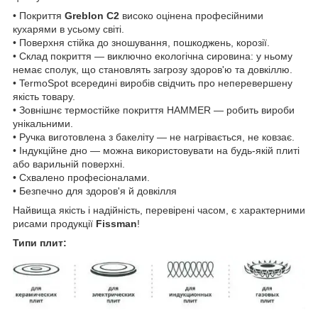
• Покриття
Greblon С2
високо оцінена професійними
кухарями в усьому світі.
• Поверхня стійка до зношування, пошкоджень, корозії.
• Склад покриття — виключно екологічна сировина: у ньому
немає сполук, що становлять загрозу здоров'ю та довкіллю.
• TermoSpot всередині виробів свідчить про неперевершену
якість товару.
• Зовнішнє термостійке покриття HAMMER — робить вироби
унікальними.
• Ручка виготовлена з бакеліту — не нагрівається, не ковзає.
• Індукційне дно — можна використовувати на будь-якій плиті
або варильній поверхні.
• Схвалено професіоналами.
• Безпечно для здоров'я й довкілля
Найвища якість і надійність, перевірені часом, є характерними
рисами продукції
Fissman
!
Типи плит: