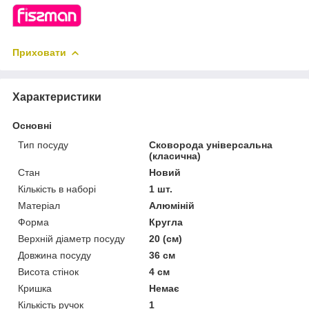
Приховати
Характеристики
Основні
Тип посуду
Сковорода універсальна
(класична)
Стан
Новий
Кількість в наборі
1 шт.
Матеріал
Алюміній
Форма
Кругла
Верхній діаметр посуду
20 (см)
Довжина посуду
36 см
Висота стінок
4 см
Кришка
Немає
Кількість ручок
1