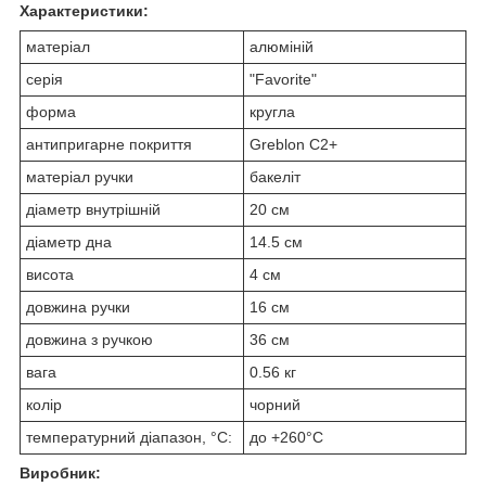
Характеристики:
матеріал
алюміній
серія
"Favorite"
форма
кругла
антипригарне покриття
Greblon C2+
матеріал ручки
бакеліт
діаметр внутрішній
20 см
діаметр дна
14.5 см
висота
4 см
довжина ручки
16 см
довжина з ручкою
36 см
вага
0.56 кг
колір
чорний
температурний діапазон, °C:
до +260°C
Виробник: