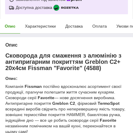
Доступна доставка
Опис
Характеристики
Доставка
Оплата
Умови п
Опис
Сковорода для смаження з алюмінію з
антипригарним покриттям Greblon C2+
20х4см Fissman "Favorite" (4588)
Опис:
Компанія
Fissman
постійно вдосконалює асортимент своєї
продукції, прагнучи полегшити життя сучасним кухарям.
Сковороди серії
Favorite
— нове досягнення виробника.
Антипригарне покриття
Greblon С2
, фірмовий
TermoSpot
всередині виробів свідчить про неперевершену якість товару,
зовнішнє термостійке покриття HAMMER, бакелітова ручка,
індукційне дно — все це робить сковороди серії
Favorite
незамінним помічником на вашій кухні, переконайтеся в
цьому самі!