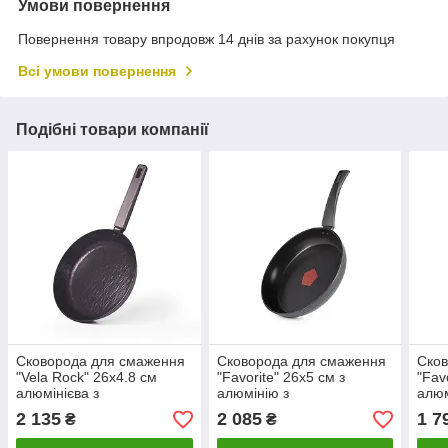
Умови повернення
Повернення товару впродовж 14 днів за рахунок покупця
Всі умови повернення
Подібні товари компанії
Сковорода для смаження
Сковорода для смаження
Сков
"Vela Rock" 26х4.8 см
"Favorite" 26х5 см з
"Fav
алюмінієва з
алюмінію з
алюм
антипригарним покриттям
антипригарним покриттям
анти
2 135
2 085
1 7
₴
₴
Greblon C2 Fissman
Greblon C2+ Fissman
Greb