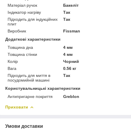
Матеріал ручок
Бакеліт
Індикатор нагріву
Так
Підходить для індукційних
Так
плит
Виробник
Fissman
Додаткові характеристики
Товщина дна
4 мм
Товщина стінки
4 мм
Колір
Чорний
Вага
0.56 кг
Підходить для миття в
Так
посудомийній машині
Користувальницькі характеристики
Антипригарне покриття
Greblon
Приховати
Умови доставки