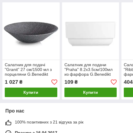
Салатник для подачі
Салатник для подачи
Сала
"Granit" 27 см/1500 мл з
"Praha" 8.2х3.5см/100мл
"Rib
порцеляни G.Benedikt
из фарфора G.Benedikt
фарф
1 027
109
404
₴
₴
Купити
Купити
Про нас
100% позитивних з 21 відгука за рік
Працює з 16.04.2017