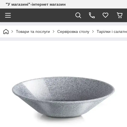
"У магазині"-інтернет магазин
Товари та послуги
Сервіровка столу
Тарілки і салатн