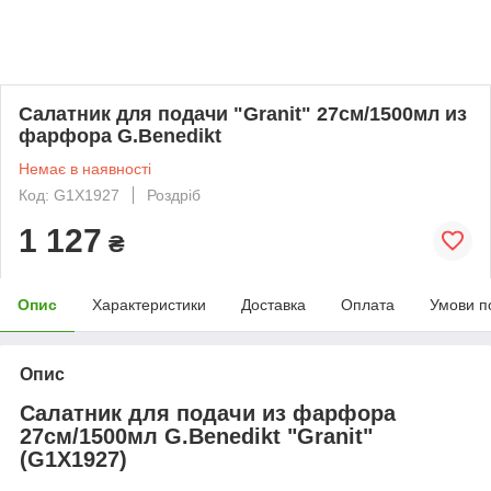
Салатник для подачи "Granit" 27см/1500мл из
фарфора G.Benedikt
Немає в наявності
Код: G1X1927
Роздріб
1 127
₴
Опис
Характеристики
Доставка
Оплата
Умови п
Опис
Салатник для подачи из фарфора
27см/1500мл G.Benedikt "Granit"
(G1X1927)