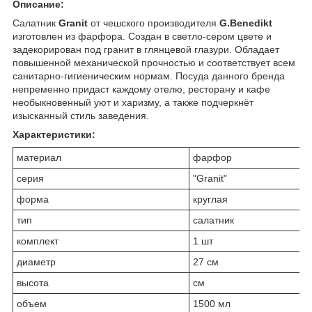
Описание:
Салатник
Granit
от чешского производителя
G.Benedikt
изготовлен из фарфора. Создан в светло-сером цвете и
задекорирован под гранит в глянцевой глазури. Обладает
повышенной механической прочностью и соответствует всем
санитарно-гигиеническим нормам. Посуда данного бренда
непременно придаст каждому отелю, ресторану и кафе
необыкновенный уют и харизму, а также подчеркнёт
изысканный стиль заведения.
Характеристики:
материал
фарфор
серия
"Granit"
форма
круглая
тип
салатник
комплект
1 шт
диаметр
27 см
высота
см
объем
1500 мл