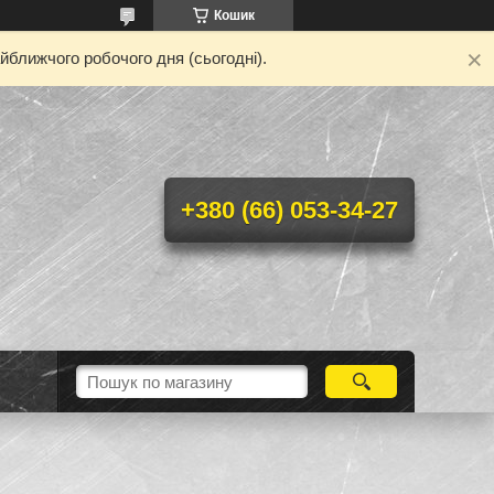
Кошик
йближчого робочого дня (сьогодні).
+380 (66) 053-34-27