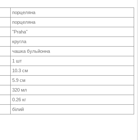
порцеляна
порцеляна
"Praha"
кругла
чашка бульйонна
1 шт
10.3 см
5.9 см
320 мл
0.26 кг
білий