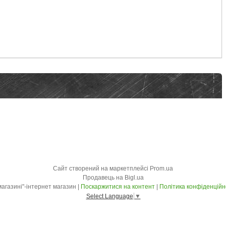
Сайт створений на маркетплейсі
Prom.ua
Продавець на Bigl.ua
"У магазині"-інтернет магазин |
Поскаржитися на контент
|
Політика конфіденційн
Select Language
▼