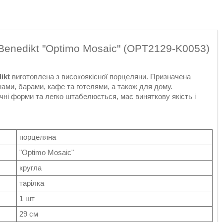
.Benedikt "Optimo Mosaic" (OPT2129-K0053)
ikt
виготовлена з високоякісної порцеляни. Призначена
ами, барами, кафе та готелями, а також для дому.
чні форми та легко штабелюється, має виняткову якість і
порцеляна
"Optimo Mosaic"
кругла
тарілка
1 шт
29 см