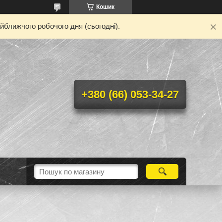
Кошик
йближчого робочого дня (сьогодні).
+380 (66) 053-34-27