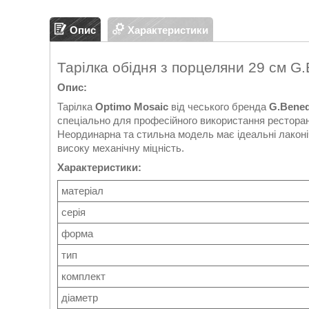
Опис
Характеристики
Тарілка обідня з порцеляни 29 см G
Опис:
Тарілка
Optimo Mosaic
від чеського бренда
G.Bened
спеціально для професійного використання ресторан
Неординарна та стильна модель має ідеальні лаконі
високу механічну міцність.
Характеристики:
матеріал
серія
форма
тип
комплект
діаметр