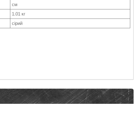
см
1.01 кг
сірий