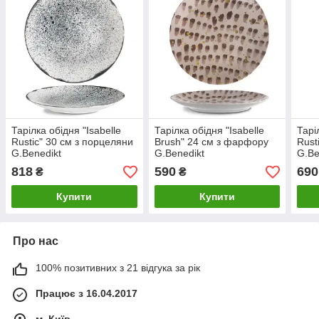
Тарілка обідня "Isabelle
Тарілка обідня "Isabelle
Тарі
Rustic" 30 см з порцеляни
Brush" 24 см з фарфору
Rust
G.Benedikt
G.Benedikt
G.Be
818
590
690
₴
₴
Купити
Купити
Про нас
100% позитивних з 21 відгука за рік
Працює з 16.04.2017