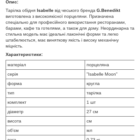
Опис:
Тарілка обідня
Isabelle
від чеського бренда
G.Benedikt
виготовлена з високоякісної порцеляни. Призначена
спеціально для професійного використання ресторанами,
барами, кафе та готелями, а також для дому. Неординарна та
стильна модель має ідеальні лаконічні форми та легко
штабелюється, має виняткову якість і високу механічну
міцність.
Характеристики:
матеріал
порцеляна
серія
"Isabelle Moon"
форма
кругла
тип
тарілка
комплект
1 шт
діаметр
27 см
висота
см
об'єм
мл
вага
0.73 кг