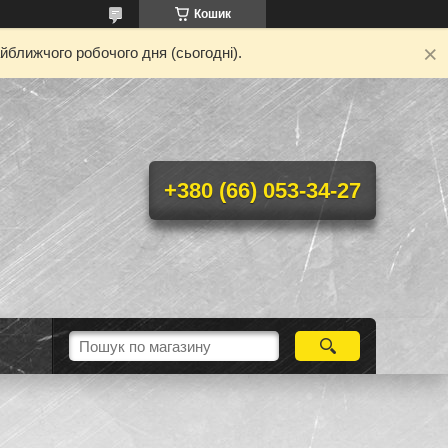
Кошик
йближчого робочого дня (сьогодні).
+380 (66) 053-34-27