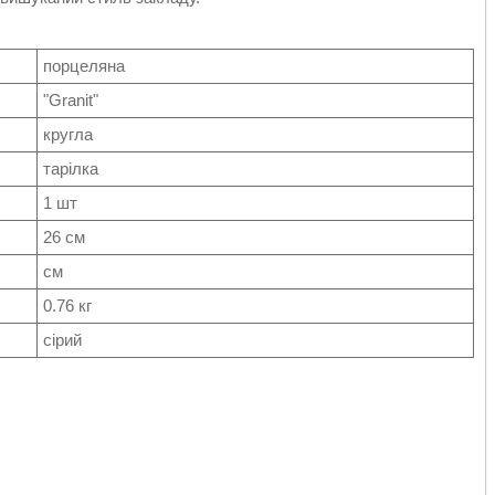
порцеляна
"Granit"
кругла
тарілка
1 шт
26 см
см
0.76 кг
сірий