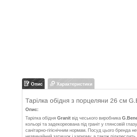
Опис
Характеристики
Тарілка обідня з порцеляни 26 см G.
Опис:
Тарілка обідня
Granit
від чеського виробника
G.Ben
кольорі та задекореована під граніт у глянсовій глаз
санітарно-гігієнічним нормам. Посуд цього бренда н
незвичайний затишок і харизму, а також підкреслить