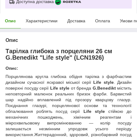
Доступна доставка
Опис
Характеристики
Доставка
Оплата
Умови п
Опис
Тарілка глибока з порцеляни 26 см
G.Benedikt "Life style" (LCN1926)
Опис:
Порцелянова кругла глибока обідня тарілка з фарбчастим
дизайном сучасної яскравої міської серії
Life style
. Дизайн
поверхні посуду серії
Life style
от бренда
G.Benedikt
містить
неповторний малюнок реальних бризок фарби. Барвистий
шар надійно вплавлений під прозору кварцову глазур.
Поєднання глазурі, порцелянової основи та технології
обпалювання роблять посуд серії
Life style
стійкою до
механічних пошкоджень, хімічним реагентам і
мікрохвильовому випромінюванню — колір посуду
залишається незмінним упродовж усього періоду
використання.Життерадонний, здоровий, різнобарвний посуд