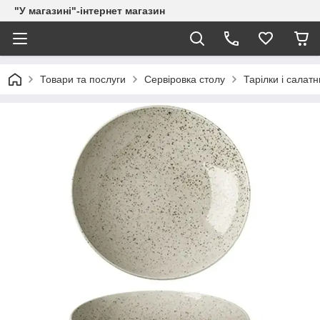
"У магазині"-інтернет магазин
Товари та послуги
Сервіровка столу
Тарілки і салатн