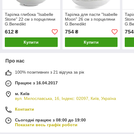
Тарілка глибока "Isabelle
Тарілка для пасти "Isabelle
Тарі
Stone" 22 см з порцеляни
Moon" 26 см з порцеляни
Ston
G.Benedikt
G.Benedikt
G.Be
612
754
754
₴
₴
Купити
Купити
Про нас
100% позитивних з 21 відгука за рік
Працює з 16.04.2017
м. Київ
вул. Милославська, 16, Індекс: 02097, Київ, Україна
Контакти
Сьогодні працює з 08:00 до 19:00
Показати весь графік роботи