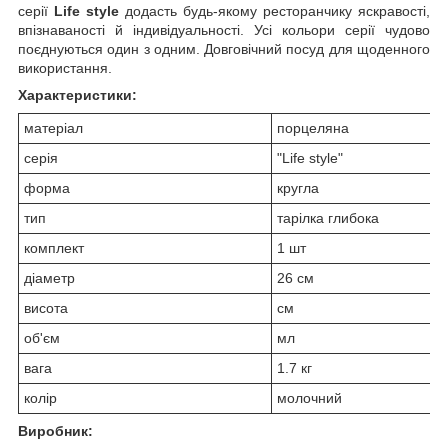
серії
Life style
додасть будь-якому ресторанчику яскравості,
впізнаваності й індивідуальності. Усі кольори серії чудово
поєднуються один з одним. Довговічний посуд для щоденного
використання.
Характеристики:
матеріал
порцеляна
серія
"Life style"
форма
кругла
тип
тарілка глибока
комплект
1 шт
діаметр
26 см
висота
см
об'єм
мл
вага
1.7 кг
колір
молочний
Виробник: