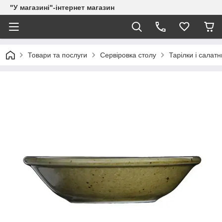
"У магазині"-інтернет магазин
Товари та послуги
Сервіровка столу
Тарілки і салатн