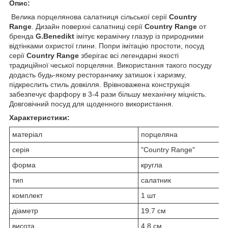
Опис:
Велика порцелянова салатниця сільської серії
Country
Range
. Дизайн поверхні салатниці серії
Country Range
от
бренда
G.Benedikt
імітує керамічну глазур із природними
відтінками охристої глини. Попри імітацію простоти, посуд
серії
Country Range
зберігає всі легендарні якості
традиційної чеської порцеляни. Використання такого посуду
додасть будь-якому ресторанчику затишок і харизму,
підкреслить стиль довкілля. Врівноважена конструкція
забезпечує фарфору в 3-4 рази більшу механічну міцність.
Довговічний посуд для щоденного використання.
Характеристики:
матеріал
порцеляна
серія
"Country Range"
форма
кругла
тип
салатник
комплект
1 шт
діаметр
19.7 см
висота
4.8 см