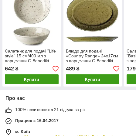
Салатник для подачі "Life
Блюдо для подачі
Сала
style" 15 см/400 мл з
«Country Range» 24х17см
"Bas
порцеляни G.Benedikt
з порцеляни G.Benedikt
з по
642
489
179
₴
₴
Купити
Купити
Про нас
100% позитивних з 21 відгука за рік
Працює з 16.04.2017
м. Київ