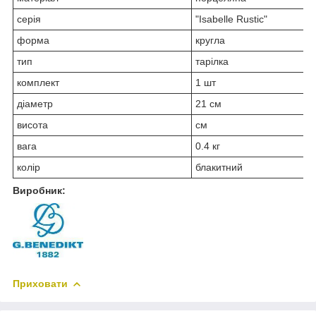
серія
"Isabelle Rustic"
форма
кругла
тип
тарілка
комплект
1 шт
діаметр
21 см
висота
см
вага
0.4 кг
колір
блакитний
Виробник:
Приховати