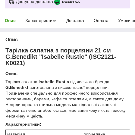
Доступна доставка
Опис
Характеристики
Доставка
Оплата
Умови п
Опис
Тарілка салатна з порцеляни 21 см
G.Benedikt "Isabelle Rustic" (ISC2121-
K0021)
Опис:
Тарілка салатна
Isabelle Rustic
від чеського бренда
G.Benedikt
виготовлена з високоякісної порцеляни.
Призначена спеціально для професійного використання
ресторанами, барами, кафе та готелями, а також для дому.
Неординарна та стильна модель має ідеальні лаконічні
форми та легко штабелюється, має виняткову якість і високу
механічну міцність.
Характеристики:
матеріал
порцеляна