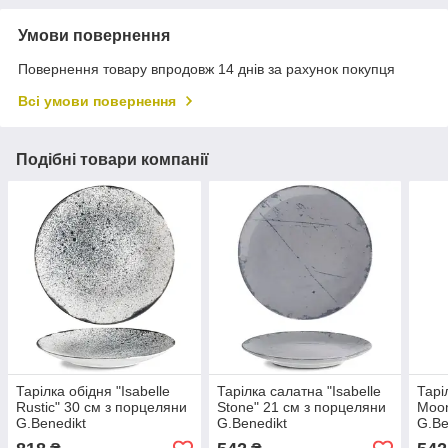
Умови повернення
Повернення товару впродовж 14 днів за рахунок покупця
Всі умови повернення
Подібні товари компанії
Тарілка обідня "Isabelle
Тарілка салатна "Isabelle
Тарі
Rustic" 30 см з порцеляни
Stone" 21 см з порцеляни
Moon
G.Benedikt
G.Benedikt
G.Be