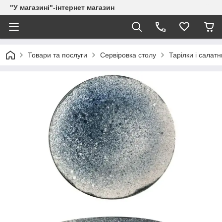
"У магазині"-інтернет магазин
Товари та послуги
Сервіровка столу
Тарілки і салатн