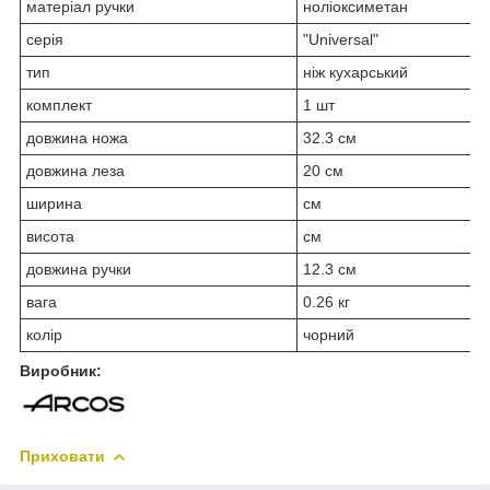
матеріал ручки
н
оліоксиметан
серія
"Universal"
тип
ніж кухарський
комплект
1 шт
довжина ножа
32.3 см
довжина леза
20 см
ширина
см
висота
см
довжина ручки
12.3 см
вага
0.26 кг
колір
чорний
Виробник:
Приховати