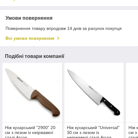
Умови повернення
Повернення товару впродовж 14 днів за рахунок покупця
Всі умови повернення
Подібні товари компанії
Ніж кухарський "2900" 20
Ніж кухарський "Universal"
Ніж 
см з лезом із неіржавкої
30 см з лезом із
см з
сталі Arcos
неіржавкої сталі Arcos
стал