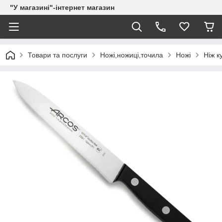
"У магазині"-інтернет магазин
Товари та послуги
Ножі,ножиці,точила
Ножі
Ніж к