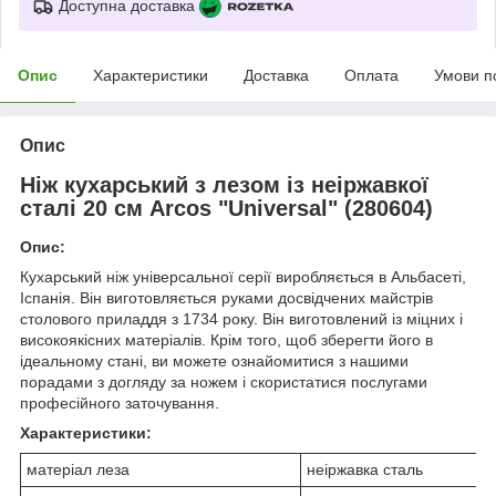
Доступна доставка
Опис
Характеристики
Доставка
Оплата
Умови п
Опис
Ніж кухарський з лезом із неіржавкої
сталі 20 см Arcos "Universal" (280604)
Опис:
Кухарський ніж універсальної серії виробляється в Альбасеті,
Іспанія.
Він виготовляється руками досвідчених майстрів
столового приладдя з 1734 року. Він виготовлений із міцних і
високоякісних матеріалів.
Крім того, щоб зберегти його в
ідеальному стані, ви можете ознайомитися з нашими
порадами з догляду за ножем і скористатися послугами
професійного заточування.
Характеристики:
матеріал леза
неіржавка сталь