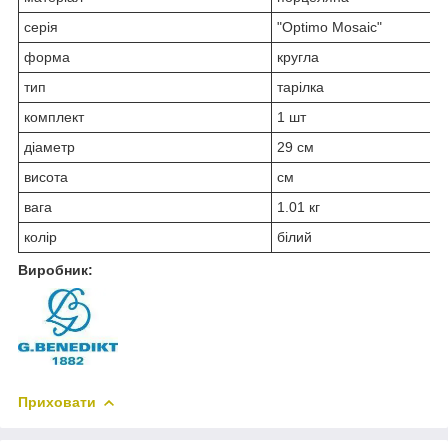
серія
"Optimo Mosaic"
форма
кругла
тип
тарілка
комплект
1 шт
діаметр
29 см
висота
см
вага
1.01 кг
колір
білий
Виробник:
Приховати