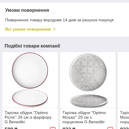
Умови повернення
Повернення товару впродовж 14 днів за рахунок покупця
Всі умови повернення
Подібні товари компанії
Тарілка обідня "Optimo
Тарілка обідня "Optimo
Тарі
Picnic" 26 см із фарфору
Mosaic" 29 см з
Mosa
G.Benedikt
порцеляни G.Benedikt
порц