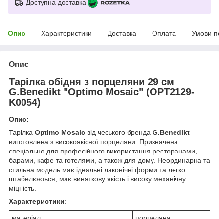
Доступна доставка
Опис
Характеристики
Доставка
Оплата
Умови п
Опис
Тарілка обідня з порцеляни 29 см
G.Benedikt "Optimo Mosaic" (OPT2129-
K0054)
Опис:
Тарілка
Optimo Mosaic
від чеського бренда
G.Benedikt
виготовлена з високоякісної порцеляни. Призначена
спеціально для професійного використання ресторанами,
барами, кафе та готелями, а також для дому. Неординарна та
стильна модель має ідеальні лаконічні форми та легко
штабелюється, має виняткову якість і високу механічну
міцність.
Характеристики:
матеріал
порцеляна