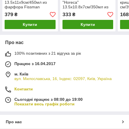
13.5х11х9см/450мл из
"Horeca"
криш
фарфора Fissman
13.5х10.8х7см/350мл из
см/3
фарфора Fissman
G.Be
379
333
168
₴
₴
Купити
Купити
Про нас
100% позитивних з 21 відгука за рік
Працює з 16.04.2017
м. Київ
вул. Милославська, 16, Індекс: 02097, Київ, Україна
Контакти
Сьогодні працює з 08:00 до 19:00
Показати весь графік роботи
Про нас