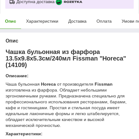
Доступна доставка
Опис
Характеристики
Доставка
Оплата
Умови п
Опис
Чашка бульонная из фарфора
13.5х9.8х5.3см/240мл
Fissman
"Horeca"
(14109)
Описание:
Чаша бульонная
Horeca
от производителя
Fissman
изготовлена из фарфора. Обладает небольшими
эргономичными ручками. Предназначена специально для
профессионального использования ресторанами, барами,
кафе и гостиницами. Простая и стильная посуда имеет
идеальные лаконичные формы и легко штабелируется,
обладает исключительным качеством и высокой
механической прочностью.
Характеристики: