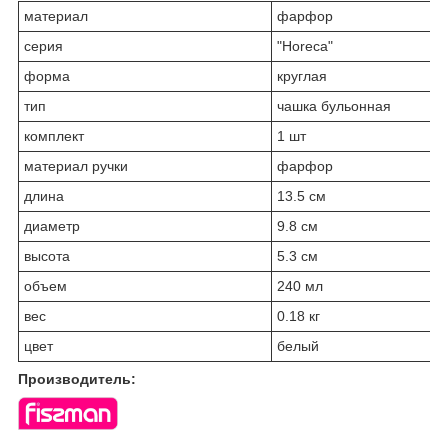
материал
фарфор
серия
"Horeca"
форма
круглая
тип
чашка бульонная
комплект
1 шт
материал ручки
фарфор
длина
13.5 см
диаметр
9.8 см
высота
5.3 см
объем
240 мл
вес
0.18 кг
цвет
белый
Производитель: