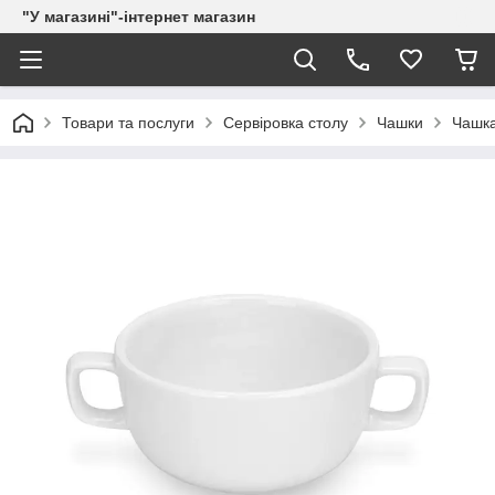
"У магазині"-інтернет магазин
Товари та послуги
Сервіровка столу
Чашки
Чашка