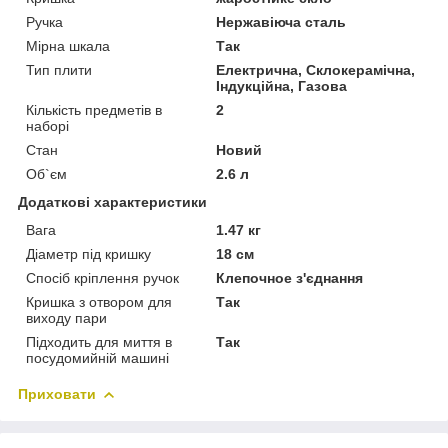
Ручка
Нержавіюча сталь
Мірна шкала
Так
Тип плити
Електрична, Склокерамічна,
Індукційна, Газова
Кількість предметів в
2
наборі
Стан
Новий
Об`єм
2.6 л
Додаткові характеристики
Вага
1.47 кг
Діаметр під кришку
18 см
Спосіб кріплення ручок
Клепочное з'єднання
Кришка з отвором для
Так
виходу пари
Підходить для миття в
Так
посудомийній машині
Приховати