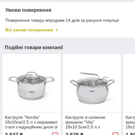
Умови повернення
Повернення товару впродовж 14 днів за рахунок покупця
Всі умови повернення
Подібні товари компанії
Каструля "Nordia"
Каструля зі скляною
Каст
18х10см/2.5 л з неіржавкої
кришкою "Vita"
криш
сталі з індукційним дном зі
18х10.5см/2.5 л з
18х1
скляною кришкою Fissman
індукційним дном із
інду
3 527
2 575
1 5
₴
₴