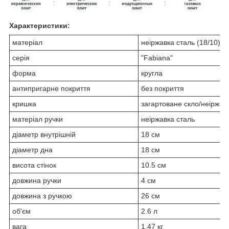
Характеристики:
матеріал
неіржавка сталь (18/10
)
серія
"Fabiana"
форма
кругла
антипригарне покриття
без покриття
кришка
загартоване скло/неіржав
матеріал ручки
неіржавка сталь
діаметр внутрішній
18 см
діаметр дна
18 см
висота стінок
10.5 см
довжина ручки
4 см
довжина з ручкою
26 см
об'єм
2.6 л
вага
1.47 кг