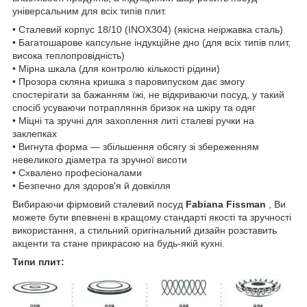
універсальним для всіх типів плит.
• Сталевий корпус 18/10 (INOX304) (якісна неіржавка сталь)
• Багатошарове капсульне індукційне дно (для всіх типів плит,
висока теплопровідність)
• Мірна шкала (для контролю кількості рідини)
• Прозора скляна кришка з паровипуском дає змогу
спостерігати за бажанням їжі, не відкриваючи посуд, у такий
спосіб усуваючи потрапляння бризок на шкіру та одяг
• Міцні та зручні для захоплення литі сталеві ручки на
заклепках
• Вигнута форма — збільшення обсягу зі збереженням
невеликого діаметра та зручної висоти
• Схвалено професіоналами
• Безпечно для здоров'я й довкілля
Вибираючи фірмовий сталевий посуд
Fabiana Fissman
, Ви
можете бути впевнені в кращому стандарті якості та зручності
використання, а стильний оригінальний дизайн розставить
акценти та стане прикрасою на будь-якій кухні.
Типи плит: