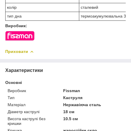
колір
сталевий
тип дна
термоакумулювальна 3-ш
Виробник:
Приховати
Характеристики
Основні
Виробник
Fissman
Тип
Каструля
Матеріал
Нержавіюча сталь
Діаметр каструлі
18 см
Висота каструлі без
10.5 см
кришки
Кришка
жаростійке скло