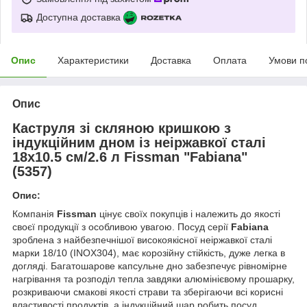
Доступна доставка
Опис
Характеристики
Доставка
Оплата
Умови п
Опис
Каструля зі скляною кришкою з
індукційним дном із неіржавкої сталі
18х10.5 см/2.6 л Fissman "Fabiana"
(5357)
Опис:
Компанія
Fissman
цінує своїх покупців і належить до якості
своєї продукції з особливою увагою. Посуд серії
Fabiana
зроблена з найбезпечнішої високоякісної неіржавкої сталі
марки 18/10 (INOX304), має корозійну стійкість, дуже легка в
догляді. Багатошарове капсульне дно забезпечує рівномірне
нагрівання та розподіл тепла завдяки алюмінієвому прошарку,
розкриваючи смакові якості страви та зберігаючи всі корисні
властивості продуктів, а індукційний шар робить посуд