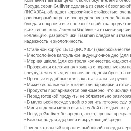
Компания
Fissman
ценит своих покупателей и отно
Посуда серии
Gulliver
сделана из самой безопасно
(INOX304), обладает коррозийной стойкостью, очен
равномерный нагрев и распределение тепла благод
блюда и сохраняя все полезные свойства продуктов
всех типов плит. Изделия
Gulliver
- это мини-верси
коллекцию, разработчики
Fissman
следовали главн
надежность и экологичность.
• Стальной корпус 18/10 (INOX304) (высококачеств
• Многослойное капсульное индукционное дно (для 
• Мерная шкала (для контроля количества жидкости
• Прозрачная стеклянная крышка с паровыпуском по
посуду, тем самым, исключая попадания брызг на к
• Прочные и удобные для захвата стальные ручки
• Можно использовать в качестве пароварки и гото
• Продукты пропариваются равномерно, что исключа
• Перед готовкой продукты не обязательно размор
• В маленькой посуде удобно хранить готовую еду, 
• Мини-изделия можно взять с собой на отдых, в пу
• Посуда
Gulliver
безвредна, легка, прочна, прекра
• Безопасно для здоровья и окружающей среды
Привлекательный и практичный дизайн посуды сер