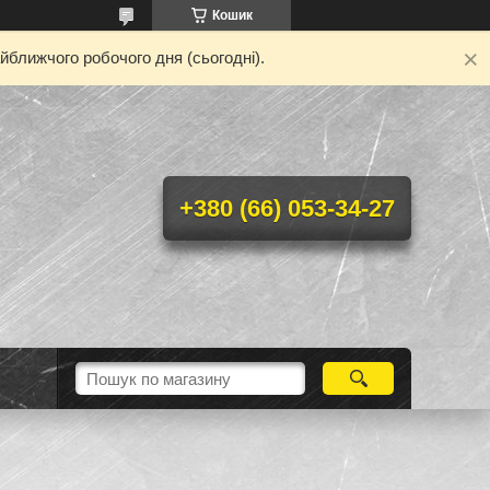
Кошик
йближчого робочого дня (сьогодні).
+380 (66) 053-34-27