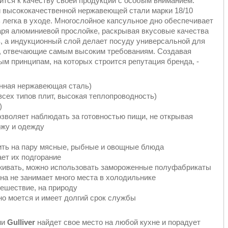
сится к качеству своей продукции с особым вниманием.
й высококачественной нержавеющей стали марки 18/10
ь легка в уходе. Многослойное капсульное дно обеспечивает
аря алюминиевой прослойке, раскрывая вкусовые качества
, а индукционный слой делает посуду универсальной для
и, отвечающие самым высоким требованиям. Создавая
ым принципам, на которых строится репутация бренда, -
енная нержавеющая сталь)
всех типов плит, высокая теплопроводность)
)
зволяет наблюдать за готовностью пищи, не открывая
ожу и одежду
вить на пару мясные, рыбные и овощные блюда
ет их подгорание
аживать, можно использовать замороженные полуфабрикаты
она не занимает много места в холодильнике
тешествие, на природу
сно моется и имеет долгий срок службы
ии
Gulliver
найдет свое место на любой кухне и порадует