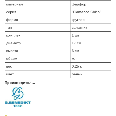
материал
фарфор
серия
"Flamenco Chico"
форма
круглая
тип
салатник
комплект
1 шт
диаметр
17 см
высота
6 см
объем
мл
вес
0.25 кг
цвет
белый
Производитель: