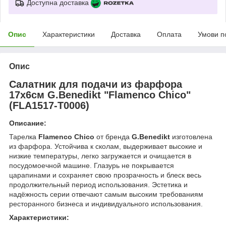
Доступна доставка
Опис
Характеристики
Доставка
Оплата
Умови п
Опис
Салатник для подачи из фарфора
17х6см G.Benedikt "Flamenco Chico"
(FLA1517-T0006)
Описание:
Тарелка
Flamenco Chico
от бренда
G.Benedikt
изготовлена
из фарфора. Устойчива к сколам, выдерживает высокие и
низкие температуры, легко загружается и очищается в
посудомоечной машине. Глазурь не покрывается
царапинами и сохраняет свою прозрачность и блеск весь
продолжительный период использования. Эстетика и
надёжность серии отвечают самым высоким требованиям
ресторанного бизнеса и индивидуального использования.
Характеристики: