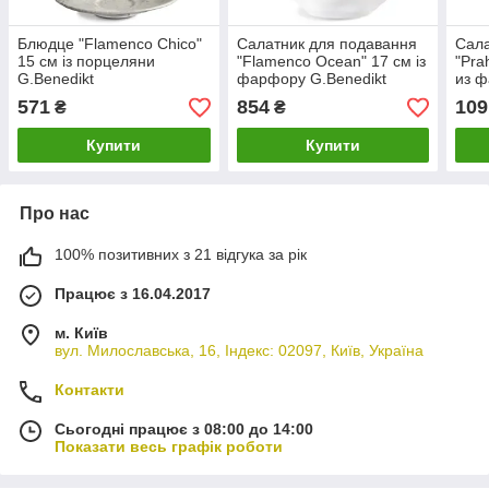
Блюдце "Flamenco Chico"
Салатник для подавання
Сала
15 см із порцеляни
"Flamenco Ocean" 17 см із
"Pra
G.Benedikt
фарфору G.Benedikt
из ф
571
854
109
₴
₴
Купити
Купити
Про нас
100% позитивних з 21 відгука за рік
Працює з 16.04.2017
м. Київ
вул. Милославська, 16, Індекс: 02097, Київ, Україна
Контакти
Сьогодні працює з 08:00 до 14:00
Показати весь графік роботи