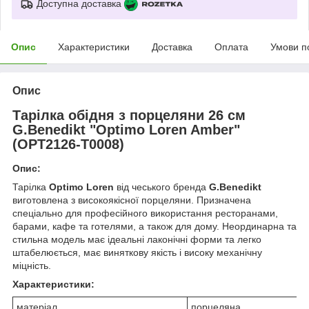
Доступна доставка
Опис
Характеристики
Доставка
Оплата
Умови п
Опис
Тарілка обідня з порцеляни 26 см
G.Benedikt "Optimo Loren Amber"
(OPT2126-T0008)
Опис:
Тарілка
Optimo Loren
від чеського бренда
G.Benedikt
виготовлена з високоякісної порцеляни. Призначена
спеціально для професійного використання ресторанами,
барами, кафе та готелями, а також для дому. Неординарна та
стильна модель має ідеальні лаконічні форми та легко
штабелюється, має виняткову якість і високу механічну
міцність.
Характеристики:
матеріал
порцеляна