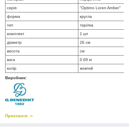
серія
"Optimo Loren Amber"
форма
кругла
тип
тарілка
комплект
1 шт
діаметр
26 см
висота
см
вага
0.69 кг
колір
жовтий
Виробник:
Приховати