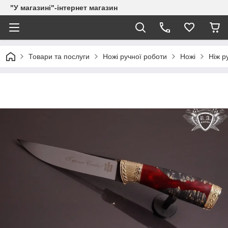
"У магазині"-інтернет магазин
Товари та послуги
Ножі ручної роботи
Ножі
Ніж р