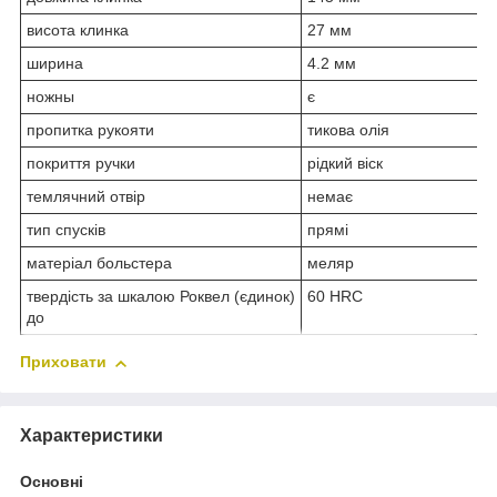
висота клинка
27 мм
ширина
4.2 мм
ножны
є
пропитка рукояти
тикова олія
покриття ручки
рідкий віск
темлячний отвір
немає
тип спусків
прямі
матеріал больстера
меляр
твердість за шкалою Роквел (єдинок)
60 HRC
до
Приховати
Характеристики
Основні