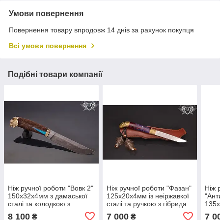
Умови повернення
Повернення товару впродовж 14 днів за рахунок покупця
Всі умови повернення
Подібні товари компанії
Ніж ручної роботи "Вовк 2"
Ніж ручної роботи "Фазан"
Ніж 
150х32х4мм з дамаської
125х20х4мм із неіржавкої
"Ант
сталі та колодкою з
сталі та ручкою з гібрида
135х
гібриду
неір
8 100
7 000
7 0
₴
₴
коло