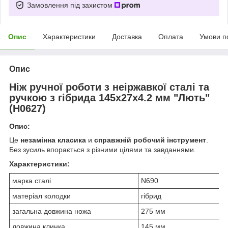
Замовлення під захистом
Опис
Характеристики
Доставка
Оплата
Умови п
Опис
Ніж ручної роботи з неіржавкої сталі та
ручкою з гібрида 145х27х4.2 мм "Лють"
(Н0627)
Опис:
Це
незамінна класика
и
справжній робочий інструмент
.
Без зусиль впорається з різними цілями та завданнями.
Характеристики:
марка сталі
N690
матеріал колодки
гібрид
загальна довжина ножа
275 мм
довжина клинка
145 мм