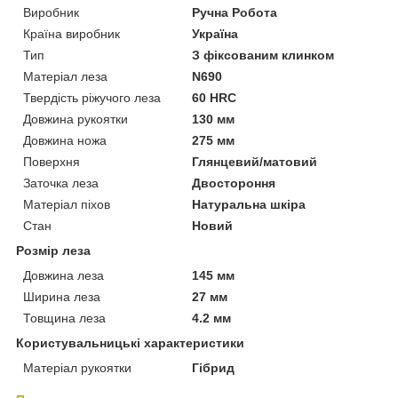
Виробник
Ручна Робота
Країна виробник
Україна
Тип
З фіксованим клинком
Матеріал леза
N690
Твердість ріжучого леза
60 HRC
Довжина рукоятки
130 мм
Довжина ножа
275 мм
Поверхня
Глянцевий/матовий
Заточка леза
Двостороння
Матеріал піхов
Натуральна шкіра
Стан
Новий
Розмір леза
Довжина леза
145 мм
Ширина леза
27 мм
Товщина леза
4.2 мм
Користувальницькі характеристики
Матеріал рукоятки
Гібрид