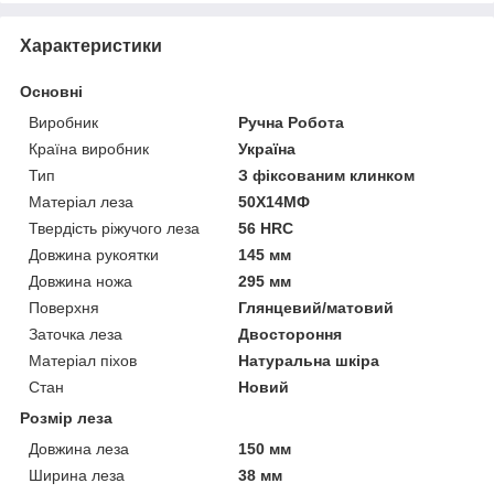
Характеристики
Основні
Виробник
Ручна Робота
Країна виробник
Україна
Тип
З фіксованим клинком
Матеріал леза
50Х14МФ
Твердість ріжучого леза
56 HRC
Довжина рукоятки
145 мм
Довжина ножа
295 мм
Поверхня
Глянцевий/матовий
Заточка леза
Двостороння
Матеріал піхов
Натуральна шкіра
Стан
Новий
Розмір леза
Довжина леза
150 мм
Ширина леза
38 мм