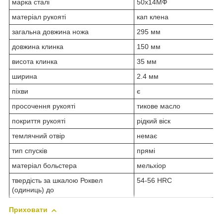
марка сталі
50х14МФ
матеріал рукояті
кап клена
загальна довжина ножа
295 мм
довжина клинка
150 мм
висота клинка
35 мм
ширина
2.4 мм
піхви
є
просочення рукояті
тикове масло
покриття рукояті
рідкий віск
темлячний отвір
немає
тип спусків
прямі
матеріал больстера
мельхіор
твердість за шкалою Роквел
54-56 HRC
(одиниць) до
Приховати