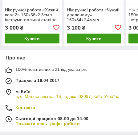
Ніж ручної роботи «Хижий
Ніж ручної роботи «Чужий
Ніж 
вовк 2» 150х38х2.3см з
у зеленому»
150х
інструментальної сталі та
160х34х2.4мм з
інст
руків'ям з капа клена
інструментальної сталі та
рукі
3 000
3 100
3 0
₴
₴
руків'ям з капа клена
Купити
Купити
Про нас
100% позитивних з 21 відгука за рік
Працює з 16.04.2017
м. Київ
вул. Милославська, 16, Індекс: 02097, Київ, Україна
Контакти
Сьогодні працює з 08:00 до 14:00
Показати весь графік роботи