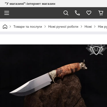
"У магазині"-інтернет магазин
Товари та послуги
Ножі ручної роботи
Ножі
Ніж р