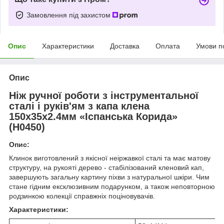
Замовлення під захистом
Опис
Характеристики
Доставка
Оплата
Умови п
Опис
Ніж ручної роботи з інструментальної
сталі і руків'ям з капа клена
150х35х2.4мм «Іспанська Корида»
(Н0450)
Опис:
Клинок виготовлений з якісної неіржавкої сталі та має матову
структуру, на рукояті дерево - стабілізований кленовий кап,
завершують загальну картину піхви з натуральної шкіри. Чим
стане гідним ексклюзивним подарунком, а також неповторною
родзинкою колекції справжніх поціновувачів.
Характеристики: