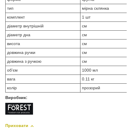
тип
мірна склянка
комплект
1 шт
діаметр внутрішній
см
діаметр дна
см
висота
см
довжина ручки
см
довжина з ручкою
см
об'єм
1000 мл
вага
0.11 кг
колір
прозорий
Виробник:
Приховати