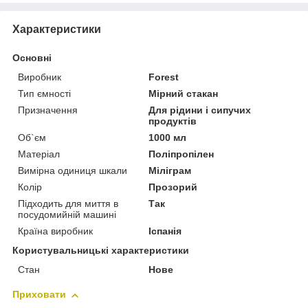
Характеристики
Основні
Виробник
Forest
Тип ємності
Мірний стакан
Призначення
Для рідини і сипучих
продуктів
Об`єм
1000 мл
Матеріал
Поліпропілен
Вимірна одиниця шкали
Міліграм
Колір
Прозорий
Підходить для миття в
Так
посудомийній машині
Країна виробник
Іспанія
Користувальницькі характеристики
Стан
Нове
Приховати