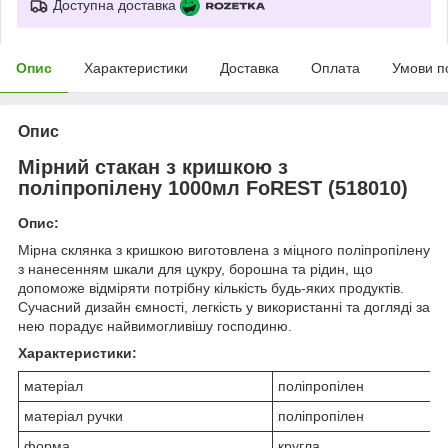
Доступна доставка
Опис
Характеристики
Доставка
Оплата
Умови п
Опис
Мірний стакан з кришкою з
поліпропілену 1000мл FoREST (518010)
Опис:
Мірна склянка з кришкою виготовлена з міцного поліпропілену
з нанесенням шкали для цукру, борошна та рідин, що
допоможе відміряти потрібну кількість будь-яких продуктів.
Сучасний дизайн ємності, легкість у використанні та догляді за
нею порадує найвимогливішу господиню.
Характеристики:
матеріал
поліпропілен
матеріал ручки
поліпропілен
форма
кругла