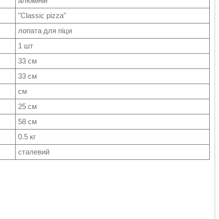
алюміній
"Classic pizza"
лопата для піци
1 шт
33 см
33 см
см
25 см
58 см
0.5 кг
сталевий