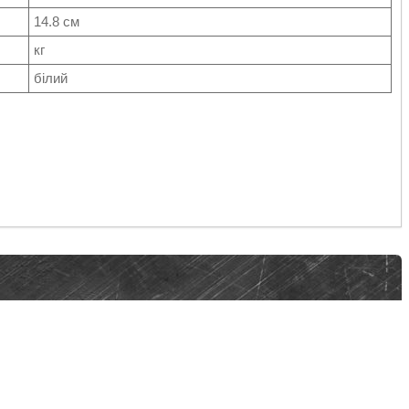
14.8 см
кг
білий