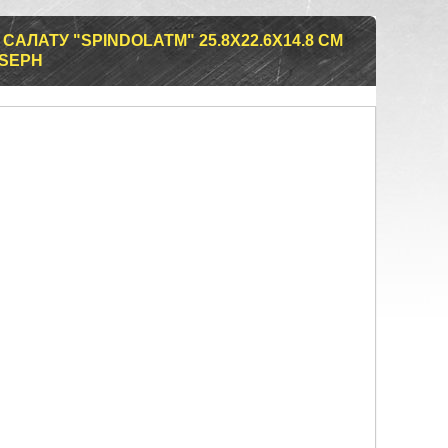
АЛАТУ "SPINDOLATM" 25.8Х22.6Х14.8 СМ
OSEPH