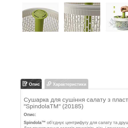
Опис
Характеристики
Сушарка для сушіння салату з пласт
"SpindolaTM" (20185)
Опис:
Spindola™
об'єднує центрифугу для салату та дру