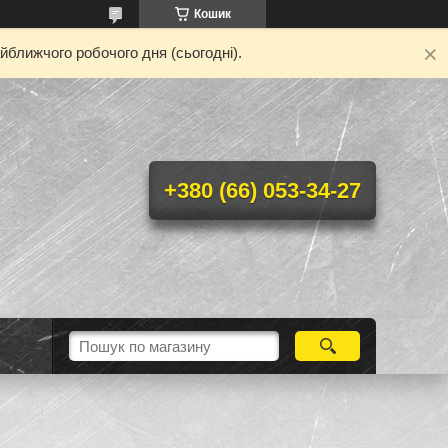
Кошик
йближчого робочого дня (сьогодні).
+380 (66) 053-34-27