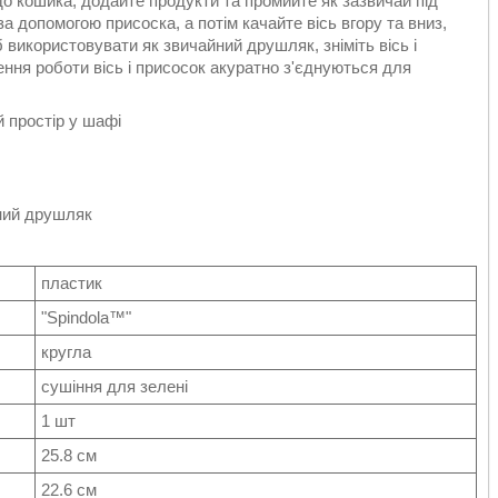
 до кошика, додайте продукти та промийте як зазвичай під
за допомогою присоска, а потім качайте вісь вгору та вниз,
 використовувати як звичайний друшляк, зніміть вісь і
ння роботи вісь і присосок акуратно з'єднуються для
й простір у шафі
йний друшляк
пластик
"Spindola™"
кругла
сушіння для зелені
1 шт
25.8 см
22.6 см