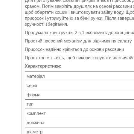
Для приготування салатів прикріпіть вісь і присосок
краном.
Потім закріпіть друшляк на основі раковини 
щоб обертати кошик і виштовхувати зайву воду.
Щоб
присосок і утримуйте їх за бічні ручки.
Після заверше
зручності зберігання.
Продумана конструкція 2 в 1 економить дорогоцінни
Простий насосний механізм для віджимання салату
Присосок надійно кріпиться до основи раковини
Просто зніміть вісь, щоб використовувати як звича
Характеристики:
матеріал
серія
форма
тип
комплект
довжина
діаметр