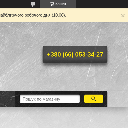
Кошик
айближчого робочого дня (10.08).
+380 (66) 053-34-27