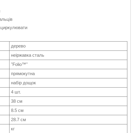
и
пальців
ю циркулювати
дерево
неіржавка сталь
"Folio™"
прямокутна
набір дощок
4 шт.
38 см
8.5 см
28.7 см
кг