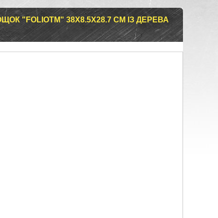
ЩОК "FOLIOTM" 38Х8.5Х28.7 СМ ІЗ ДЕРЕВА
H