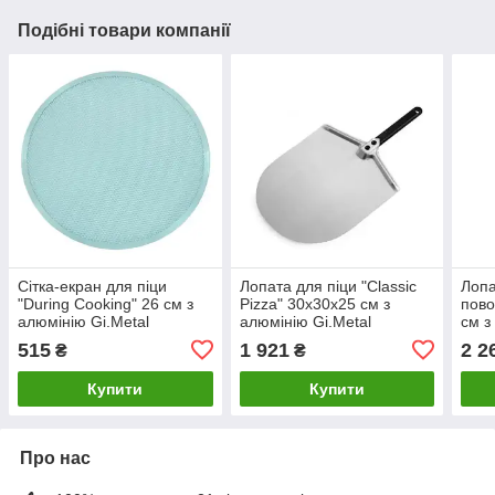
Подібні товари компанії
Сітка-екран для піци
Лопата для піци "Classic
Лопа
"During Cooking" 26 см з
Pizza" 30х30х25 см з
пово
алюмінію Gi.Metal
алюмінію Gi.Metal
см з
515
1 921
2 2
₴
₴
Купити
Купити
Про нас