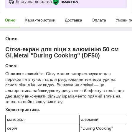
Доступна доставка
Опис
Характеристики
Доставка
Оплата
Умови п
Опис
Сітка-екран для піци з алюмінію 50 см
Gi.Metal "During Cooking" (DF50)
Опис:
Сітчатка з алюмінію.
Сітку можна використовувати для
перекриття в тунелі та для регулювання температури на
основі піци в інших видах.
Вишивка на сітківці — це
альтернатива найшвидшому рисуванню й ефекту в теплі, що
дає змогу виконувати більшу іррагіаменто прямий вплив на
тепло та найшвидшу вишивку.
Характеристики:
матеріал
алюміній
серія
"During Cooking"