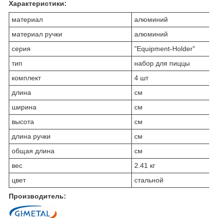
Характеристики:
материал
алюминий
материал ручки
алюминий
серия
"Equipment-Holder"
тип
набор для пиццы
комплект
4 шт
длина
см
ширина
см
высота
см
длина ручки
см
общая длина
см
вес
2.41 кг
цвет
стальной
Производитель: