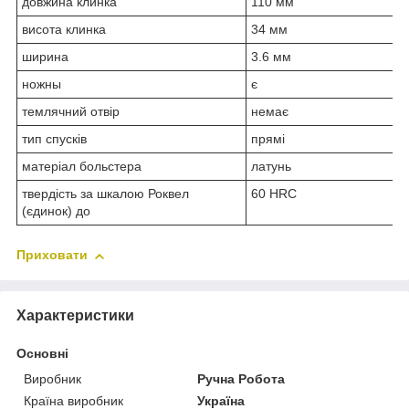
довжина клинка
110 мм
висота клинка
34 мм
ширина
3.6 мм
ножны
є
темлячний отвір
немає
тип спусків
прямі
матеріал больстера
латунь
твердість за шкалою Роквел
60 HRC
(єдинок) до
Приховати
Характеристики
Основні
Виробник
Ручна Робота
Країна виробник
Україна