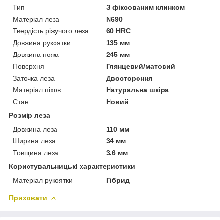
Тип
З фіксованим клинком
Матеріал леза
N690
Твердість ріжучого леза
60 HRC
Довжина рукоятки
135 мм
Довжина ножа
245 мм
Поверхня
Глянцевий/матовий
Заточка леза
Двостороння
Матеріал піхов
Натуральна шкіра
Стан
Новий
Розмір леза
Довжина леза
110 мм
Ширина леза
34 мм
Товщина леза
3.6 мм
Користувальницькі характеристики
Матеріал рукоятки
Гібрид
Приховати