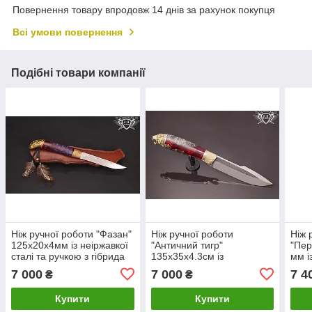
Повернення товару впродовж 14 днів за рахунок покупця
Всі умови повернення
Подібні товари компанії
Ніж ручної роботи "Фазан"
Ніж ручної роботи
Ніж 
125х20х4мм із неіржавкої
"Античний тигр"
"Пер
сталі та ручкою з гібрида
135х35х4.3см із
мм і
неіржавкої сталі та
коло
7 000
7 000
7 4
₴
₴
колодкою з гібриду
Купити
Купити