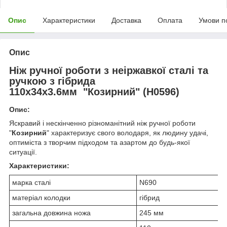
Опис
Характеристики
Доставка
Оплата
Умови п
Опис
Ніж ручної роботи з неіржавкої сталі та
ручкою з гібрида
110х34х3.6мм "Козирний" (Н0596)
Опис:
Яскравий і нескінченно різноманітний ніж ручної роботи
"
Козирний
" характеризує свого володаря, як людину удачі,
оптиміста з творчим підходом та азартом до будь-якої
ситуації.
Характеристики:
марка сталі
N690
матеріал колодки
гібрид
загальна довжина ножа
245 мм