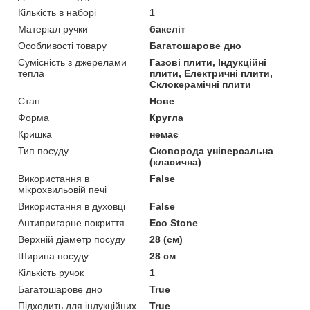
Кількість в наборі
1
Матеріал ручки
бакеліт
Особливості товару
Багатошарове дно
Сумісність з джерелами
Газові плити, Індукційні
тепла
плити, Електричні плити,
Склокерамічні плити
Стан
Нове
Форма
Кругла
Кришка
немає
Тип посуду
Сковорода універсальна
(класична)
Використання в
False
мікрохвильовій печі
Використання в духовці
False
Антипригарне покриття
Eco Stone
Верхній діаметр посуду
28 (см)
Ширина посуду
28 см
Кількість ручок
1
Багатошарове дно
True
Підходить для індукційних
True