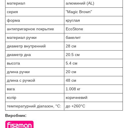
материал
алюминий (AL)
серия
"Magic Brown"
форма
круглая
антипригарное покрытие
EcoStone
материал ручки
бакелит
диаметр внутренний
28 см
диаметр дна
20.5 см
высота
5.4 см
длина ручки
20 см
длина с ручкой
48 см
вага
1.008 кг
колір
коричневий
температурний діапазон, °С:
до +260°C
Виробник: