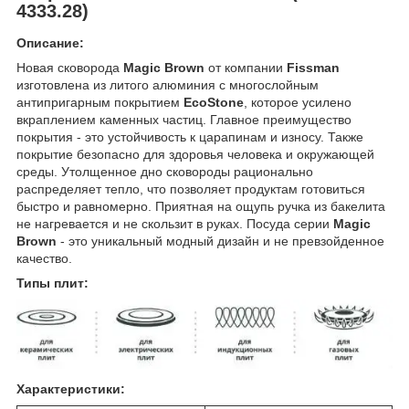
4333.28)
Описание:
Новая сковорода
Magic Brown
от компании
Fissman
изготовлена из литого алюминия с многослойным
антипригарным покрытием
EcoStone
, которое усилено
вкраплением каменных частиц. Главное преимущество
покрытия - это устойчивость к царапинам и износу. Также
покрытие безопасно для здоровья человека и окружающей
среды. Утолщенное дно сковороды рационально
распределяет тепло, что позволяет продуктам готовиться
быстро и равномерно. Приятная на ощупь ручка из бакелита
не нагревается и не скользит в руках. Посуда серии
Magic
Brown
- это уникальный модный дизайн и не превзойденное
качество.
Типы плит:
Характеристики: