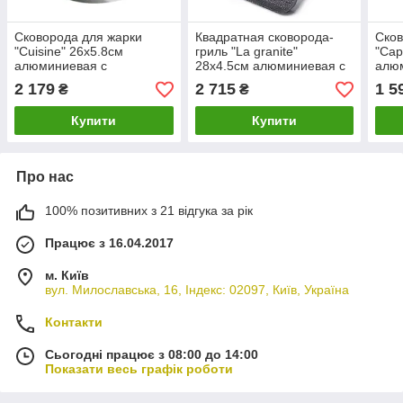
Сковорода для жарки
Квадратная сковорода-
Сков
"Cuisine" 26х5.8см
гриль "La granite"
"Cap
алюминиевая с
28х4.5см алюминиевая с
алю
антипригарным
антипригарным
ант
2 179
2 715
1 5
₴
₴
покрытием TiPro Fissman
покрытием TouchStone
покр
Fissman
Fis
Купити
Купити
Про нас
100% позитивних з 21 відгука за рік
Працює з 16.04.2017
м. Київ
вул. Милославська, 16, Індекс: 02097, Київ, Україна
Контакти
Сьогодні працює з 08:00 до 14:00
Показати весь графік роботи