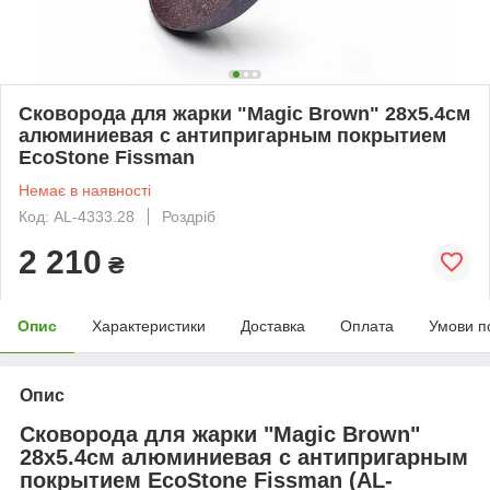
Сковорода для жарки "Magic Brown" 28х5.4см
алюминиевая с антипригарным покрытием
EcoStone Fissman
Немає в наявності
Код: AL-4333.28
Роздріб
2 210
₴
Опис
Характеристики
Доставка
Оплата
Умови п
Опис
Сковорода для жарки "Magic Brown"
28х5.4см алюминиевая с антипригарным
покрытием EcoStone Fissman
(AL-