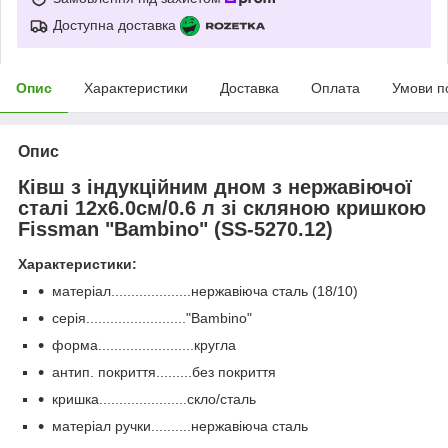
Доступна доставка
Опис
Характеристики
Доставка
Оплата
Умови п
Опис
Ківш з індукційним дном з нержавіючої
сталі 12х6.0см/0.6 л зі скляною кришкою
Fissman "Bambino" (SS-5270.12)
Характеристики:
матеріал....................нержавіюча сталь (18/10)
серія........................."Bambino"
форма........................кругла
антип. покриття.........без покриття
кришка......................скло/сталь
матеріал ручки..........нержавіюча сталь