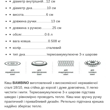
діаметр внутрішній...12 см
діаметр дна...............10 см
висота.......................6 см
довжина ручки...............13 см
довжина з ручкою...........25 см
обсяг........................0.6 л
вага ковша..................0.508 кг
колір..........................сталевий
тип дна......................термоаккумулююче 3-х шарове
Ківш
BAMBINO
виготовлений з високоякісної нержавіючої
сталі 18/10, яка стійка до корозії і дуже довговічна, її легко
чистити і мити. Термоаккумулююче 3-х шарове підстава
швидко і рівномірно проводить тепло. Ківш має зручну ручку
практичний і привабливий дизайн. Ретельно підігнана кришка
надійно зберігає тепло.