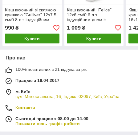
Ківш кухонний зі скляною
Ківш кухонний "Felice"
Ківш
кришкою "Gulliver" 12х7.5
12х6 см/0.6 л з
криш
см/0.8 л з індукційним
індукційним дном із
16х1
дном із неіржавкої сталі
неіржавкої сталі Fissman
інду
990
1 009
1 4
₴
₴
Fissman
неір
Купити
Купити
Про нас
100% позитивних з 21 відгука за рік
Працює з 16.04.2017
м. Київ
вул. Милославська, 16, Індекс: 02097, Київ, Україна
Контакти
Сьогодні працює з 08:00 до 14:00
Показати весь графік роботи