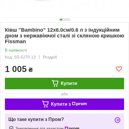
Ківш "Bambino" 12х6.0см/0.6 л з індукційним
дном з нержавіючої сталі зі скляною кришкою
Fissman
В наявності
Код: SS-5270.12
Роздріб
1 005
₴
Купити
або
Купити з
Що таке купити з Пром?
Замовлення під захистом