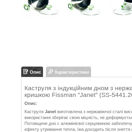
Опис
Характеристики
Каструля з індукційним дном з нержа
кришкою Fissman "Janet" (SS-5441.2
Опис:
Каструля
Janet
виготовлена з нержавіючої сталі висо
використанні зберігає свою міцність, не деформуєтьс
Потовщене дно c алюмінієвої серцевиною забезпечує 
ефекту утримання тепла, їжа доходить після зняття к