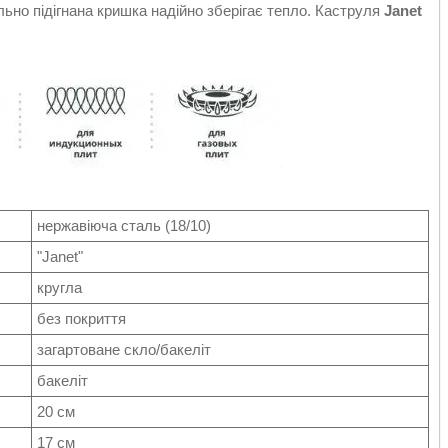
ьно підігнана кришка надійно зберігає тепло. Каструля
Janet
нержавіюча сталь (18/10
)
"Janet"
кругла
без покриття
загартоване скло/бакеліт
бакеліт
20 см
17 см