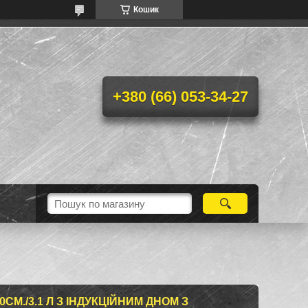
Кошик
+380 (66) 053-34-27
СМ./3.1 Л З ІНДУКЦІЙНИМ ДНОМ З