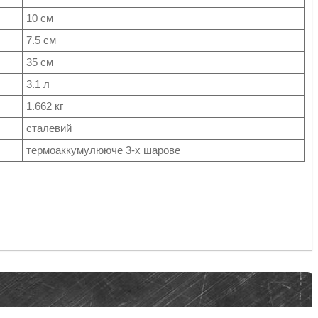
10 см
7.5 см
35 см
3.1 л
1.662 кг
сталевий
термоаккумулююче 3-х шарове