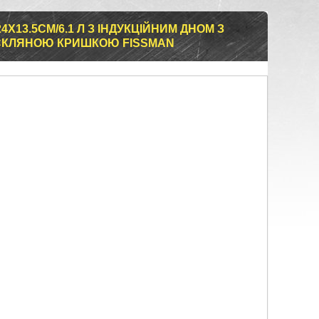
Х13.5СМ/6.1 Л З ІНДУКЦІЙНИМ ДНОМ З
І СКЛЯНОЮ КРИШКОЮ FISSMAN