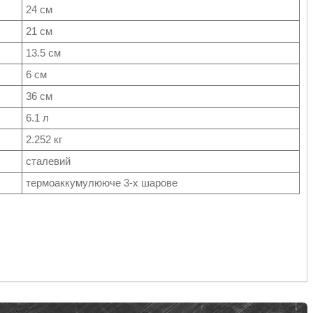
24 см
21 см
13.5 см
6 см
36 см
6.1 л
2.252 кг
сталевий
термоаккумулююче 3-х шарове