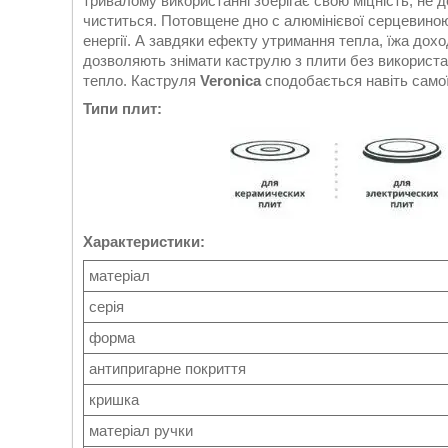
тривалому використанні зберігає свою міцність, не д
чиститься. Потовщене дно c алюмінієвої серцевиною
енергії. А завдяки ефекту утримання тепла, їжа доход
дозволяють знімати каструлю з плити без використан
тепло. Каструля
Veronica
сподобається навіть самої
Типи плит:
Характеристики:
матеріал
серія
форма
антипригарне покриття
кришка
матеріал ручки