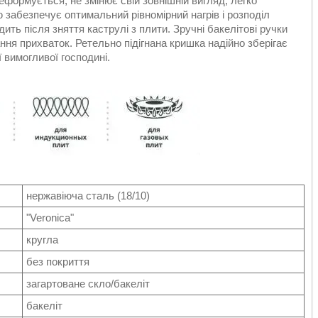
еформується, не змінює свій зовнішній вигляд, легко
 забезпечує оптимальний рівномірний нагрів і розподіл
ить після зняття каструлі з плити. Зручні бакелітові ручки
ня прихваток. Ретельно підігнана кришка надійно зберігає
 вимогливої господині.
нержавіюча сталь (18/10
)
"Veronica"
кругла
без покриття
загартоване скло/бакеліт
бакеліт