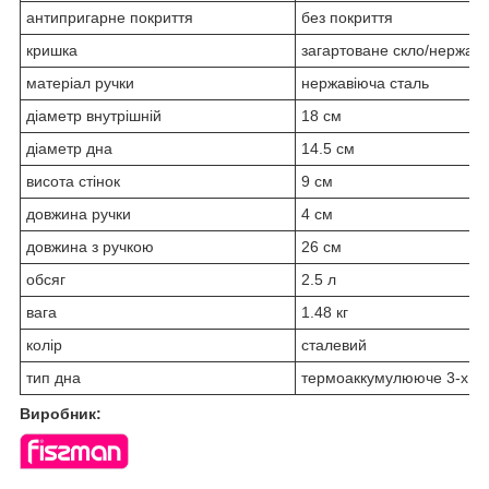
антипригарне покриття
без покриття
кришка
загартоване скло/нержаві
матеріал ручки
нержавіюча сталь
діаметр внутрішній
18 см
діаметр дна
14.5 см
висота стінок
9 см
довжина ручки
4 см
довжина з ручкою
26 см
обсяг
2.5 л
вага
1.48 кг
колір
сталевий
тип дна
термоаккумулююче 3-х ш
Виробник: