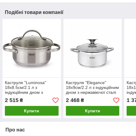
Подібні товари компанії
Каструля "Luminosa"
Каструля "Elegance"
Каст
18х8.5см/2.1 л з
18х9см/2.2 л з індукційним
18х1
індукційним дном з
дном з нержавіючої сталі
інду
нержавіючої сталі зі
зі скляною кришкою
нерж
2 515
2 468
1 3
₴
₴
скляною кришкою Fissman
Fissman
скля
Купити
Купити
Про нас