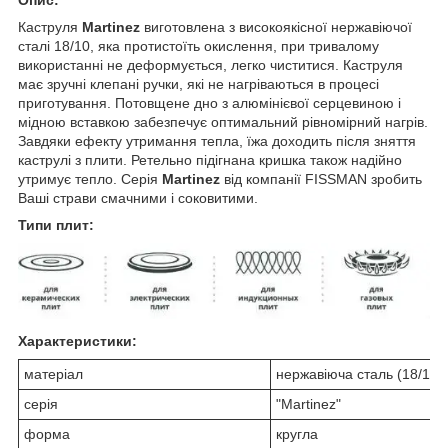
Опис:
Каструля
Martinez
виготовлена з високоякісної нержавіючої
сталі 18/10, яка протистоїть окислення, при тривалому
використанні не деформується, легко чиститися. Каструля
має зручні клепані ручки, які не нагріваються в процесі
приготування. Потовщене дно з алюмінієвої серцевиною і
мідною вставкою забезпечує оптимальний рівномірний нагрів.
Завдяки ефекту утримання тепла, їжа доходить після зняття
каструлі з плити. Ретельно підігнана кришка також надійно
утримує тепло. Серія
Martinez
від компанії FISSMAN зробить
Ваші страви смачними і соковитими.
Типи плит:
Характеристики:
матеріал
нержавіюча сталь (18/10
)
серія
"Martinez"
форма
кругла