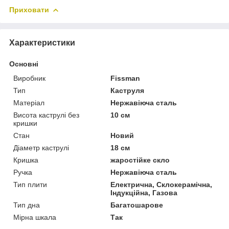
Приховати
Характеристики
Основні
Виробник
Fissman
Тип
Каструля
Матеріал
Нержавіюча сталь
Висота каструлі без
10 см
кришки
Стан
Новий
Діаметр каструлі
18 см
Кришка
жаростійке скло
Ручка
Нержавіюча сталь
Тип плити
Електрична, Склокерамічна,
Індукційна, Газова
Тип дна
Багатошарове
Мірна шкала
Так