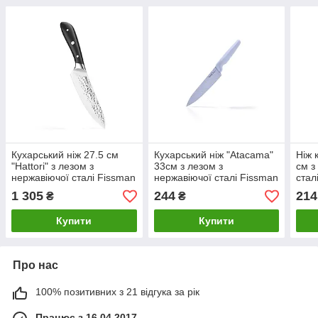
Кухарський ніж 27.5 см
Кухарський ніж "Atacama"
Ніж 
"Hattori" з лезом з
33см з лезом з
см з
нержавіючої сталі Fissman
нержавіючої сталі Fissman
стал
1 305
244
214
₴
₴
Купити
Купити
Про нас
100% позитивних з 21 відгука за рік
Працює з 16.04.2017