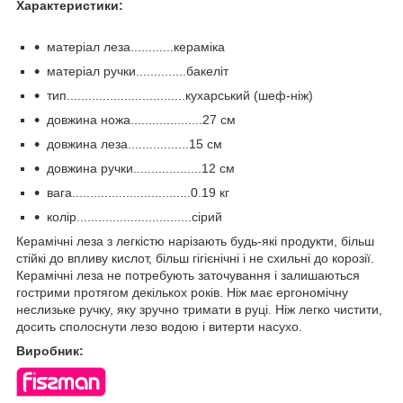
Характеристики:
матеріал леза............кераміка
матеріал ручки..............бакеліт
тип.................................кухарський (шеф-ніж)
довжина ножа....................27 см
довжина леза.................15 см
довжина ручки...................12 см
вага.................................0.19 кг
колір................................сірий
Керамічні леза з легкістю нарізають будь-які продукти, більш
стійкі до впливу кислот, більш гігієнічні і не схильні до корозії.
Керамічні леза не потребують заточування і залишаються
гострими протягом декількох років. Ніж має ергономічну
неслизьке ручку, яку зручно тримати в руці. Ніж легко чистити,
досить сполоснути лезо водою і витерти насухо.
Виробник: