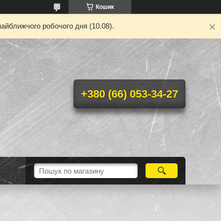
Кошик
айближчого робочого дня (10.08).
+380 (66) 053-34-27