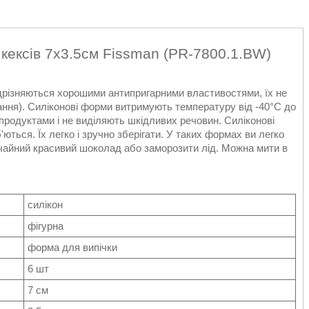
 кексів 7х3.5см Fissman (PR-7800.1.BW)
ідрізняються хорошими антипригарними властивостями, їх не
ння). Силіконові форми витримують температуру від -40°С до
 продуктами і не виділяють шкідливих речовин. Силіконові
ються. Їх легко і зручно зберігати. У таких формах ви легко
вичайний красивий шоколад або заморозити лід. Можна мити в
силікон
фігурна
форма для випічки
6 шт
7 см