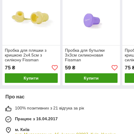
Пробка для пляшки з
Пробка для бутылки
Проб
кришкою 2х4.5см з
3х3см силиконовая
криш
силікону Fissman
Fissman
силі
75
59
75
₴
₴
Купити
Купити
Про нас
100% позитивних з 21 відгука за рік
Працює з 16.04.2017
м. Київ